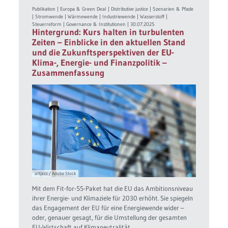
Publikation
|
Europa & Green Deal
|
Distributive justice
|
Szenarien & Pfade
|
Stromwende
|
Wärmewende
|
Industriewende
|
Wasserstoff
|
Steuerreform
|
Governance & Institutionen
|
30.07.2025
Hintergrund: Kurs halten in turbulenten
Zeiten – Einblicke in den aktuellen Stand
und die Zukunftsperspektiven der EU-
Klima-, Energie- und Finanzpolitik –
Zusammenfassung
artjazz / Adobe Stock
Mit dem Fit-for-55-Paket hat die EU das Ambitionsniveau
ihrer Energie- und Klimaziele für 2030 erhöht. Sie spiegeln
das Engagement der EU für eine Energiewende wider –
oder, genauer gesagt, für die Umstellung der gesamten
EU-Wirtschaft auf Klimaneutralität.