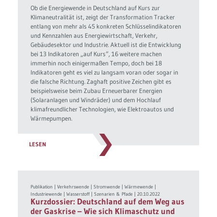
Ob die Energiewende in Deutschland auf Kurs zur
Klimaneutralität ist, zeigt der Transformation Tracker
entlang von mehr als 45 konkreten Schlüsselindikatoren
und Kennzahlen aus Energiewirtschaft, Verkehr,
Gebäudesektor und Industrie. Aktuell ist die Entwicklung
bei 13 Indikatoren „auf Kurs“, 16 weitere machen
immerhin noch einigermaßen Tempo, doch bei 18
Indikatoren geht es viel zu langsam voran oder sogar in
die falsche Richtung. Zaghaft positive Zeichen gibt es
beispielsweise beim Zubau Erneuerbarer Energien
(Solaranlagen und Windräder) und dem Hochlauf
klimafreundlicher Technologien, wie Elektroautos und
Wärmepumpen.
LESEN
Publikation
|
Verkehrswende
|
Stromwende
|
Wärmewende
|
Industriewende
|
Wasserstoff
|
Szenarien & Pfade
|
20.10.2022
Kurzdossier: Deutschland auf dem Weg aus
der Gaskrise – Wie sich Klimaschutz und