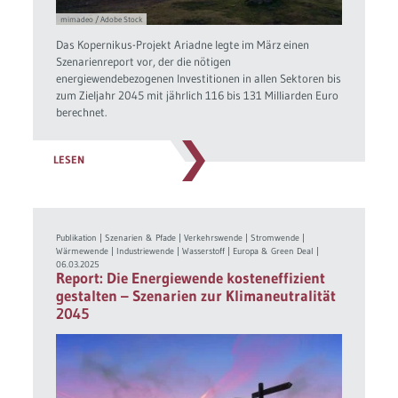
mimadeo / Adobe Stock
Das Kopernikus-Projekt Ariadne legte im März einen
Szenarienreport vor, der die nötigen
energiewendebezogenen Investitionen in allen Sektoren bis
zum Zieljahr 2045 mit jährlich 116 bis 131 Milliarden Euro
berechnet.
LESEN
Publikation
|
Szenarien & Pfade
|
Verkehrswende
|
Stromwende
|
Wärmewende
|
Industriewende
|
Wasserstoff
|
Europa & Green Deal
|
06.03.2025
Report: Die Energiewende kosteneffizient
gestalten – Szenarien zur Klimaneutralität
2045