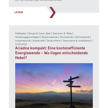
LESEN
Publikation
|
Europa & Green Deal
|
Szenarien & Pfade
|
Verteilungsgerechtigkeit
|
Verkehrswende
|
Stromwende
|
Wärmewende
|
Industriewende
|
Wasserstoff
|
Steuerreform
|
Governance & Institutionen
|
15.05.2025
Ariadne kompakt: Eine kosteneffiziente
Energiewende – Wo liegen entscheidende
Hebel?