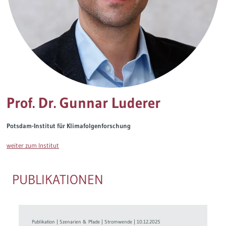
Governance
Soziales Nachhaltigkeitsbarometer
Europa & Green Deal
Themen Übersicht
Prof. Dr. Gunnar Luderer
Potsdam-Institut für Klimafolgenforschung
weiter zum Institut
PUBLIKATIONEN
Publikation
|
Szenarien & Pfade
|
Stromwende
|
10.12.2025