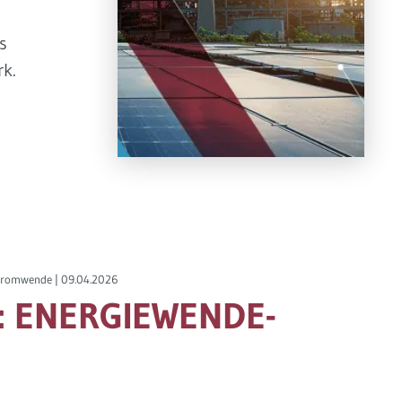
s
k.
Stromwende |
09.04.2026
: ENERGIEWENDE-