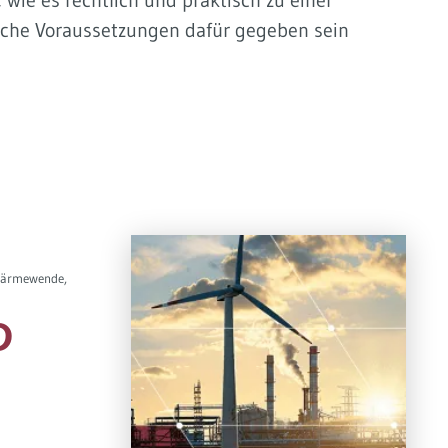
ie es rechtlich und praktisch zu einer
che Voraussetzungen dafür gegeben sein
 Wärmewende,
D