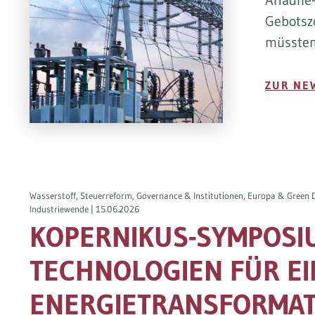
Ariadne-
Gebotsz
müssten
ZUR NE
Wasserstoff, Steuerreform, Governance & Institutionen, Europa & Green 
Industriewende |
15.06.2026
KOPERNIKUS-SYMPOSIU
TECHNOLOGIEN FÜR EI
ENERGIETRANSFORMAT