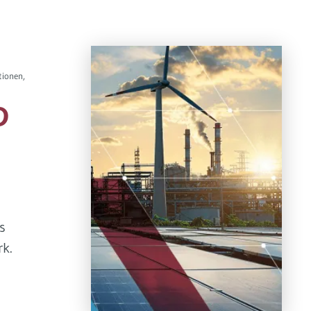
tionen,
D
s
k.