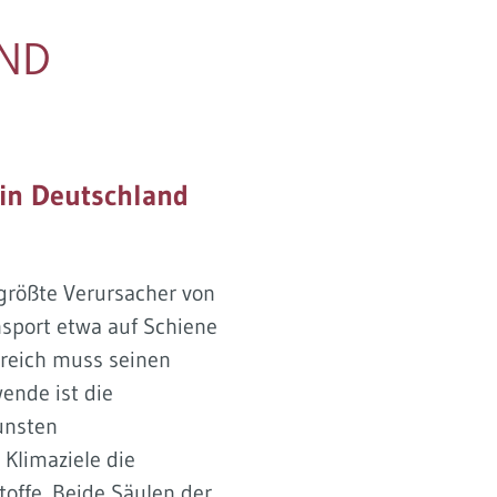
UND
 in Deutschland
tgrößte Verursacher von
nsport etwa auf Schiene
ereich muss seinen
ende ist die
unsten
 Klimaziele die
toffe. Beide Säulen der