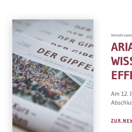
Verkehrswen
ARI
WIS
EFF
Am 12. 
Abschlus
ZUR NE