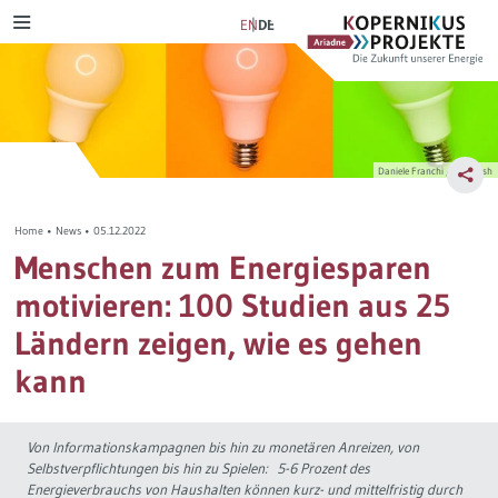
Skip
Ariadne
Kopernikus-
EN
DE
MENU
to
Projekt
content
Szenarien & Pfade
Transformation Tracker
Ariadne-Anspruch
Verkehrswende
NetZero
Bürgerdeliberation
Daniele Franchi / Unsplash
Stromwende
Szenarienexplorer
Energiewende im Dialog
Home
•
News
•
05.12.2022
Wärmewende
Verkehrswendemonitor
Lernprozess
Menschen zum Energiesparen
motivieren: 100 Studien aus 25
Verteilungsgerechtigkeit
D-Ticket Impact Tracker
Journal-Publikationen
Ländern zeigen, wie es gehen
Steuerreform
Politikmix-Explorer
kann
Industriewende
Lern- und Explorationsmodule
Von Informationskampagnen bis hin zu monetären Anreizen, von
Selbstverpflichtungen bis hin zu Spielen: 5-6 Prozent des
Wasserstoff
Ariadne-Pathfinder
Energieverbrauchs von Haushalten können kurz- und mittelfristig durch