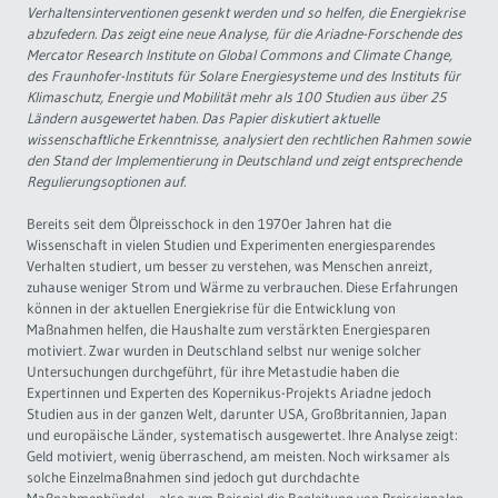
Verhaltensinterventionen gesenkt werden und so helfen, die Energiekrise
abzufedern. Das zeigt eine neue Analyse, für die Ariadne-Forschende des
Governance
Soziales Nachhaltigkeitsbarometer
Mercator Research Institute on Global Commons and Climate Change,
des Fraunhofer-Instituts für Solare Energiesysteme und des Instituts für
Europa & Green Deal
Klimaschutz, Energie und Mobilität mehr als 100 Studien aus über 25
Ländern ausgewertet haben. Das Papier diskutiert aktuelle
wissenschaftliche Erkenntnisse, analysiert den rechtlichen Rahmen sowie
Themen Übersicht
den Stand der Implementierung in Deutschland und zeigt entsprechende
Regulierungsoptionen auf.
Bereits seit dem Ölpreisschock in den 1970er Jahren hat die
Wissenschaft in vielen Studien und Experimenten energiesparendes
Verhalten studiert, um besser zu verstehen, was Menschen anreizt,
zuhause weniger Strom und Wärme zu verbrauchen. Diese Erfahrungen
können in der aktuellen Energiekrise für die Entwicklung von
Maßnahmen helfen, die Haushalte zum verstärkten Energiesparen
motiviert. Zwar wurden in Deutschland selbst nur wenige solcher
Untersuchungen durchgeführt, für ihre Metastudie haben die
Expertinnen und Experten des Kopernikus-Projekts Ariadne jedoch
Studien aus in der ganzen Welt, darunter USA, Großbritannien, Japan
und europäische Länder, systematisch ausgewertet. Ihre Analyse zeigt:
Geld motiviert, wenig überraschend, am meisten. Noch wirksamer als
solche Einzelmaßnahmen sind jedoch gut durchdachte