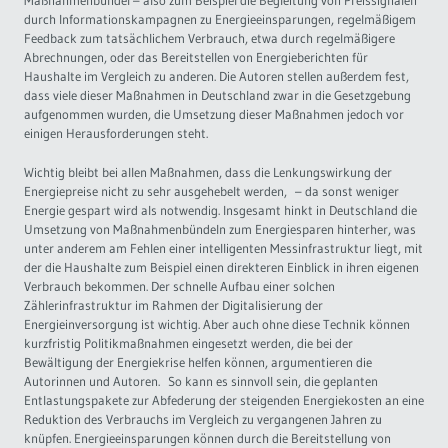
Maßnahmenbündel – also zum Beispiel die Begleitung von Preissignalen
durch Informationskampagnen zu Energieeinsparungen, regelmäßigem
Feedback zum tatsächlichem Verbrauch, etwa durch regelmäßigere
Abrechnungen, oder das Bereitstellen von Energieberichten für
Haushalte im Vergleich zu anderen. Die Autoren stellen außerdem fest,
dass viele dieser Maßnahmen in Deutschland zwar in die Gesetzgebung
aufgenommen wurden, die Umsetzung dieser Maßnahmen jedoch vor
einigen Herausforderungen steht.
Wichtig bleibt bei allen Maßnahmen, dass die Lenkungswirkung der
Energiepreise nicht zu sehr ausgehebelt werden, – da sonst weniger
Energie gespart wird als notwendig. Insgesamt hinkt in Deutschland die
Umsetzung von Maßnahmenbündeln zum Energiesparen hinterher, was
unter anderem am Fehlen einer intelligenten Messinfrastruktur liegt, mit
der die Haushalte zum Beispiel einen direkteren Einblick in ihren eigenen
Verbrauch bekommen. Der schnelle Aufbau einer solchen
Zählerinfrastruktur im Rahmen der Digitalisierung der
Energieinversorgung ist wichtig. Aber auch ohne diese Technik können
kurzfristig Politikmaßnahmen eingesetzt werden, die bei der
Bewältigung der Energiekrise helfen können, argumentieren die
Autorinnen und Autoren. So kann es sinnvoll sein, die geplanten
Entlastungspakete zur Abfederung der steigenden Energiekosten an eine
Reduktion des Verbrauchs im Vergleich zu vergangenen Jahren zu
knüpfen. Energieeinsparungen können durch die Bereitstellung von