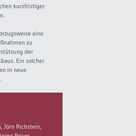
hen kurzfristiger
n.
orzugsweise eine
Maßnahmen zu
rstützung der
baus. Ein solcher
en in neue
.
, Jörn Richstein,
ining Prices