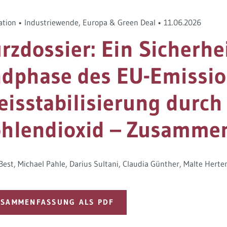
ation
•
Industriewende
,
Europa & Green Deal
•
11.06.2026
rzdossier: Ein Sicherhei
dphase des EU-Emissio
eisstabilisierung durch
hlendioxid – Zusamme
Best
Michael Pahle
Darius Sultani
Claudia Günther
Malte Herte
SAMMENFASSUNG ALS PDF