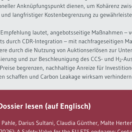
tioneller Anknüpfungspunkt dienen, um Kohärenz zwisc
 und langfristiger Kostenbegrenzung zu gewährleiste
Empfehlung lautet, angebotsseitige Maßnahmen – v
s durch CDR-Integration – mit nachfrageseitigen 
ere durch die Nutzung von Auktionserlösen zur Unte
isierung und zur Beschleunigung des CCS- und H
-Aus
2
reise begrenzen, nachhaltige Anreize für Investition
n schaffen und Carbon Leakage wirksam verhindern
Dossier lesen (auf Englisch)
 Pahle, Darius Sultani, Claudia Günther, Malte Herten
2026): A Safety Valve for the EU ETS endgame: Conta