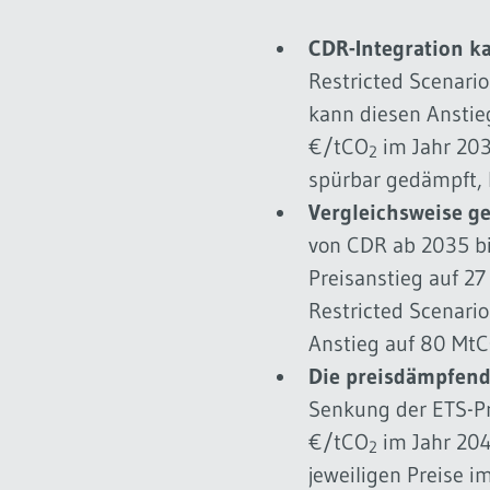
CDR-Integration 
Restricted Scenari
kann diesen Anstie
€/tCO
im Jahr 203
2
spürbar gedämpft, b
Vergleichsweise g
von CDR ab 2035 b
Preisanstieg auf 27
Restricted Scenari
Anstieg auf 80 Mt
Die preisdämpfend
Senkung der ETS-Pr
€/tCO
im Jahr 204
2
jeweiligen Preise i