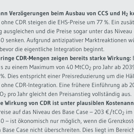
kann Verzögerungen beim Ausbau von CCS und H
k
2
o ohne CDR steigen die EHS-Preise um 77 %. Ein zus
g ausgleichen und die Preise sogar unter das Niveau
0 senken. Aufgrund antizipativer Marktreaktionen wü
evor die eigentliche Integration beginnt.
eringe CDR-Mengen zeigen bereits starke Wirkung:
E
is zu einem Maximum von 40 MtCO
pro Jahr ab 203
2
 %. Dies entspricht einer Preisreduzierung um die Hä
o ohne CDR-Integration. Eine frühere Einführung ab 
CO
pro Jahr gleicht den Preisanstieg vollständig aus.
2
e Wirkung von CDR ist unter plausiblen Kostenan
eise auf das Niveau des Base Case – 203 €/tCO
im 
2
0 – ist ökonomisch nur möglich, wenn die Grenzkos
m Base Case nicht überschreiten. Dies liegt im Bereich