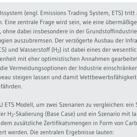
system (engl. Emissions Trading System, ETS) tritt 
. Eine zentrale Frage wird sein, wie eine übermäßig
ohne dabei insbesondere in der Grundstoffindustrie 
gien auszubremsen. Der verzögerte Ausbau der Infra
S) und Wasserstoff (H
) ist dabei eines der wesent
2
enheit mit eher optimistischen Annahmen gearbeitet
die Vermeidungsoptionen der Industrie einschränken,
iveau steigen lassen und damit Wettbewerbsfähigkei
efährden.
U ETS Modell, um zwei Szenarien zu vergleichen: ein
er H
-Skalierung (Base Case) und ein Szenario mit
2
in dem zusätzliche Zertifikatsmengen in Form von Ca
ert werden. Die zentralen Ergebnisse lauten: