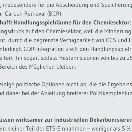
 insbesondere für die Abscheidung und Speicherun
r Carbon Removal (BCR).
chafft Handlungsspielräume für den Chemiesektor:
ungsdruck auf den Chemiesektor, weil die Minderung
t, durch die begrenzte Verfügbarkeit von CCS und 
terliegt. CDR-Integration stellt den Handlungsspie
eitert ihn sogar, sodass Restemissionen von bis zu 
Bereich des Möglichen bleiben.
einige politische Optionen nicht ab, die die Ergebnis
d daher bei der Ableitung breiterer Politikempfehlu
sen wirksamer zur industriellen Dekarbonisierun
in kleiner Teil der ETS-Einnahmen – weniger als 5 %