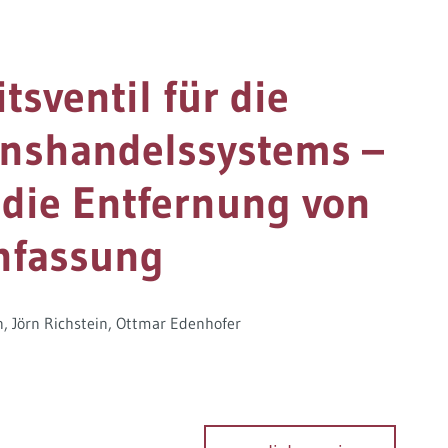
tsventil für die
nshandelssystems –
 die Entfernung von
nfassung
n
Jörn Richstein
Ottmar Edenhofer