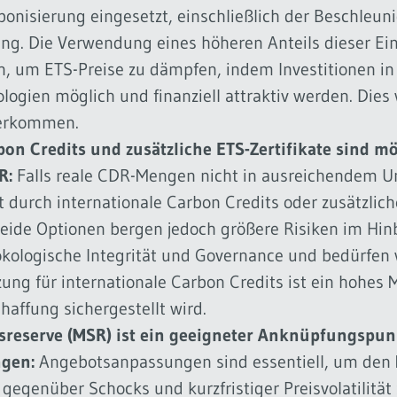
rbonisierung eingesetzt, einschließlich der Beschle
ung. Die Verwendung eines höheren Anteils dieser E
n, um ETS-Preise zu dämpfen, indem Investitionen in
ogien möglich und finanziell attraktiv werden. Di
herkommen.
bon Credits und zusätzliche ETS-Zertifikate sind mö
R:
Falls reale CDR-Mengen nicht in ausreichendem U
durch internationale Carbon Credits oder zusätzliche
eide Optionen bergen jedoch größere Risiken im Hinb
 ökologische Integrität und Governance und bedürfen 
ung für internationale Carbon Credits ist ein hohes M
haffung sichergestellt wird.
tsreserve (MSR) ist ein geeigneter Anknüpfungspun
ngen:
Angebotsanpassungen sind essentiell, um den
gegenüber Schocks und kurzfristiger Preisvolatilitä