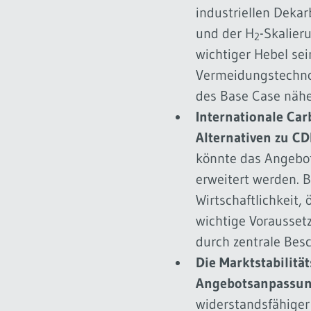
industriellen Deka
und der H
-Skalier
2
wichtiger Hebel sei
Vermeidungstechnol
des Base Case nä
Internationale Car
Alternativen zu CD
könnte das Angebot 
erweitert werden. B
Wirtschaftlichkeit,
wichtige Voraussetz
durch zentrale Besc
Die Marktstabilitä
Angebotsanpassu
widerstandsfähiger 