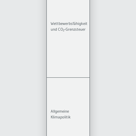
[32]; Krenek et
al., 2020 [33];
Psaraftis und
Kontovas,
Wettbewerbsfähigkeit
10
2020 [34];
und CO
-Grenzsteuer
2
Sartori, 2019
[35]; Simola,
2020 [36];
Stefano, 2020
[37];
Zachmann und
McWilliams,
2020 [38])
(Claeys et al.,
2019 [26];
Elkerbout et al.,
2020 [39];
Hughes, 2020
Allgemeine
[40]; Leitner et
7
Klimapolitik
al., 2019 [41];
Löschel, 2020
[42]; Neuhoff,
2020 [43];