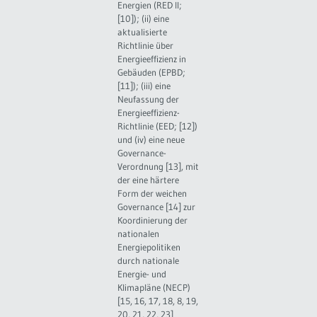
Energien (RED II;
[10]); (ii) eine
aktualisierte
Richtlinie über
Energieeffizienz in
Gebäuden (EPBD;
[11]); (iii) eine
Neufassung der
Energieeffizienz-
Richtlinie (EED; [12])
und (iv) eine neue
Governance-
Verordnung [13], mit
der eine härtere
Form der weichen
Governance [14] zur
Koordinierung der
nationalen
Energiepolitiken
durch nationale
Energie- und
Klimapläne (NECP)
[15, 16, 17, 18, 8, 19,
20, 21, 22, 23]