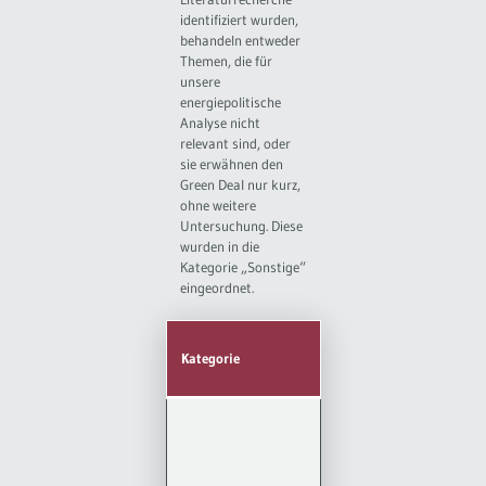
identifiziert wurden,
behandeln entweder
Themen, die für
unsere
energiepolitische
Analyse nicht
relevant sind, oder
sie erwähnen den
Green Deal nur kurz,
ohne weitere
Untersuchung. Diese
wurden in die
Kategorie „Sonstige“
eingeordnet.
Anzahl
Kategorie
der
Referenzen
Papiere
(Abbas, 2020
[30]; Cano,
2019 [31]; Dias
et al., 2020