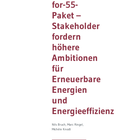
for-55-
Governance
Soziales Nachhaltigkeitsbarometer
Paket –
Stakeholder
Europa & Green Deal
fordern
Themen Übersicht
höhere
Ambitionen
für
Erneuerbare
Energien
und
Energieeffizienz
Nils Bruch
Marc Ringel
Michèle Knodt