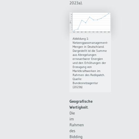
2023a).
Abbildung 1:
Netzengpassmanagement-
Mengen in Deutschland.
Dargestellt ist die Summe
aus Abregelungen
erneuerbarer Energien
und den Erhöhungen der
Erzeugung von
Marktkraftwerken im
Rahmen des Redispatch.
Quelle:
Bundesnetzagentur
(2023b)
Geografische
Wertigkeit
.
Die
im
Rahmen
des
Bidding