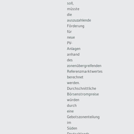
soll,
müsste
die
auszuzahlende
Förderung
für
neue
PV-
Anlagen
anhand
des
zonenübergreifenden
Referenzmarktwertes
berechnet
werden.
Durchschnittliche
Börsenstrompreise
würden
durch
eine
Gebotszonenteilung
im
Süden
Deutschlands