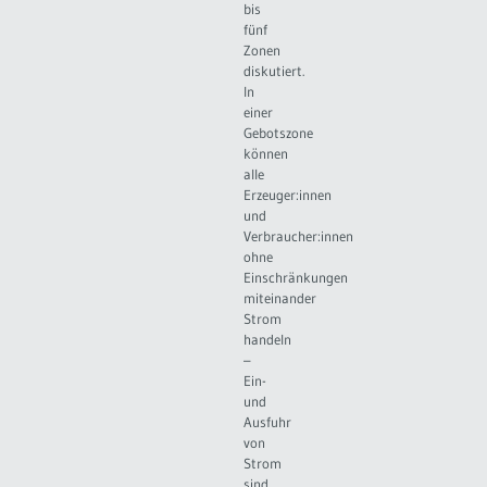
bis
fünf
Zonen
diskutiert.
In
einer
Gebotszone
können
alle
Erzeuger:innen
und
Verbraucher:innen
ohne
Einschränkungen
miteinander
Strom
handeln
–
Ein-
und
Ausfuhr
von
Strom
sind