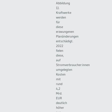
Abbildung
1).
Kraftwerke
werden
für
diese
erzwungenen
Planänderungen
entschädigt.
2022
fielen
diese,
auf
Stromverbraucher:innen
umgelegten
Kosten
mit
rund
4,2
Mrd.
EUR
deutlich
höher