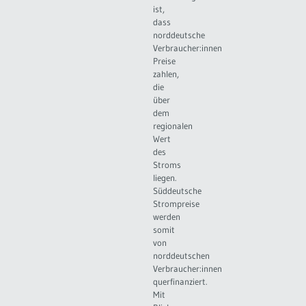
ist,
dass
norddeutsche
Verbraucher:innen
Preise
zahlen,
die
über
dem
regionalen
Wert
des
Stroms
liegen.
Süddeutsche
Strompreise
werden
somit
von
norddeutschen
Verbraucher:innen
querfinanziert.
Mit