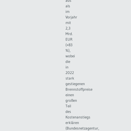
aus
als
im
Vorjahr
mit
2,3
Mrd.
EUR
(+83
%),
wobei
die
in
2022
stark
gestiegenen
Brennstoffpreise
einen
großen
Teil
des
Kostenanstiegs
erklären
(Bundesnetzagentur,