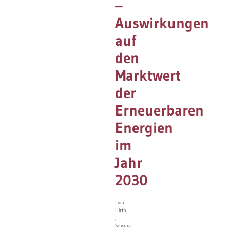
–
Governance
Soziales Nachhaltigkeitsbarometer
Auswirkungen
auf
Europa & Green Deal
den
Themen Übersicht
Marktwert
der
Erneuerbaren
Energien
im
Jahr
2030
Lion
Hirth
Silvana