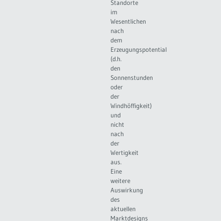
Standorte
im
Wesentlichen
nach
dem
Erzeugungspotential
(d.h.
den
Sonnenstunden
oder
der
Windhöffigkeit)
und
nicht
nach
der
Wertigkeit
aus.
Eine
weitere
Auswirkung
des
aktuellen
Marktdesigns