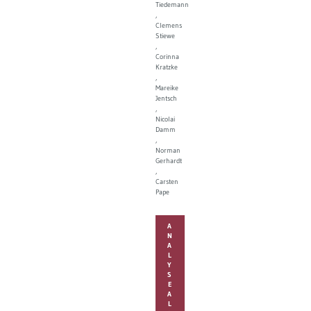
Tiedemann
Clemens
Stiewe
Corinna
Kratzke
Mareike
Jentsch
Nicolai
Damm
Norman
Gerhardt
Carsten
Pape
A
N
A
L
Y
S
E
A
L