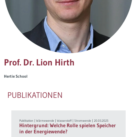
Governance
Soziales Nachhaltigkeitsbarometer
Europa & Green Deal
Themen Übersicht
Prof. Dr. Lion Hirth
Hertie School
PUBLIKATIONEN
Publikation
|
Wärmewende
|
Wasserstoff
|
Stromwende
|
20.03.2025
Hintergrund: Welche Rolle spielen Speicher
in der Energiewende?