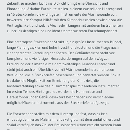
Zukunft zu machen. Licht ins Dickicht bringt eine Übersicht und
Einordnung: Ariadne-Fachleute stellen in einem zweiteiligen Hintergrund
Governance
Soziales Nachhaltigkeitsbarometer
in 45 Steckbriefen die wichtigsten Instrumente der Wärmewende vor,
bewerten ihre Kompatibilität mit den Klimaschutzzielen sowie die soziale
Europa & Green Deal
Verträglichkeit und welche Wechselwirkungen mit anderen Instrumenten
zu berücksichtigen sind und identifizieren weiteren Forschungsbedarf.
Themen Übersicht
Eine heterogene Stakeholder-Struktur, ein großes Instrumenten-Bündel,
lange Planungszyklen und hohe Investitionskosten und die Frage nach
einer gerechten Verteilung der Kosten: Der Gebäudesektor steht vor
komplexen und vielfältigen Herausforderungen auf dem Weg zur
Erreichung der Klimaziele. Mit dem zweiteiligen Ariadne-Hintergrund
steht jetzt auch ein Überblick von 45 Wärmewende-Instrumente zur
Verfügung, die in Steckbriefen beschrieben und bewertet werden. Fokus
ist dabei die Möglichkeit zur Erreichung der Klimaziele, die
Kostenverteilung sowie das Zusammenspiel mit anderen Instrumenten.
Im ersten Teil des Hintergrunds werden die Hemmnisse und
Herausforderungen Gebäudesektors beschrieben und verschiedene
mögliche Mixe der Instrumente aus den Steckbriefen aufgezeigt.
Die Forschenden stellen mit dem Hintergrund fest, dass es kein
eindeutig definiertes Maßnahmenpaket gibt, mit dem ambitioniert und
sozial verträglich das Ziel der Emissionsreduktion erreicht werden kann.