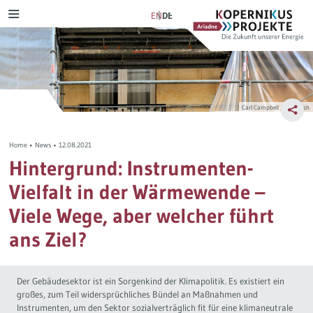
Skip
Ariadne
Kopernikus-
EN
DE
MENU
to
Projekt
content
Szenarien & Pfade
Transformation Tracker
Ariadne-Anspruch
Verkehrswende
NetZero
Bürgerdeliberation
Carl Campbell / Unsplash
Stromwende
Szenarienexplorer
Energiewende im Dialog
Home
•
News
•
12.08.2021
Wärmewende
Verkehrswendemonitor
Lernprozess
Hintergrund: Instrumenten-
Vielfalt in der Wärmewende –
Verteilungsgerechtigkeit
D-Ticket Impact Tracker
Journal-Publikationen
Viele Wege, aber welcher führt
Steuerreform
Politikmix-Explorer
ans Ziel?
Industriewende
Lern- und Explorationsmodule
Der Gebäudesektor ist ein Sorgenkind der Klimapolitik. Es existiert ein
großes, zum Teil widersprüchliches Bündel an Maßnahmen und
Wasserstoff
Ariadne-Pathfinder
Instrumenten, um den Sektor sozialverträglich fit für eine klimaneutrale