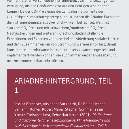
Vielmehr stehen verschiedene Instrumentenzusammensetzungen zur
Verfügung, die den Gebäudesektor auf den richtigen Weg bringen
können. Da der CO
-Preis eines der zentralen Instrumente der
2
zukünftigen Klimaschutzgesetzgebung ist, haben die Ariadne-Fachleute
die Instrumentenmixe aus zwei Blickwinkeln betrachtet: Welt mit
starkem CO
-Preis und mit schwachem/moderatem CO
-Preis.
2
2
Nachjustierungen und weiteren Forschungsbedarf stellen die
Expertinnen und Experten vor allem bei der Abfederung sozialer Härten
und dem Zusammenwirken von Strom- und Wärmesektor fest, damit
konsistente und wirksame Instrumentensets zusammengestellt und
implementiert werden können, die auch immer wieder anpassbar und
neu zusammensetzbar sein müssen.
ARIADNE-HINTERGRUND, TEIL
1
Jessica Berneiser, Alexander Burkhardt, Dr. Ralph Henger,
Benjamin Köhler, Robert Meyer, Stephan Sommer, Yasin
Yilmaz, Christoph Kost, Sebastian Herkel (2021):
Maßnahmen
und Instrumente für eine ambitionierte, klimafreundliche und
sozialverträgliche Wärmewende im Gebäudesektor – Teil 1: