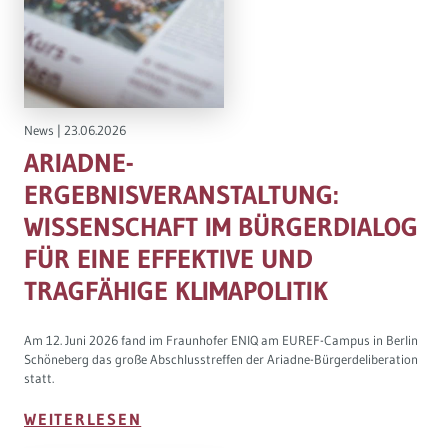
Governance
Soziales Nachhaltigkeitsbarometer
Europa & Green Deal
News
|
23.06.2026
Themen Übersicht
ARIADNE-
ERGEBNISVERANSTALTUNG:
WISSENSCHAFT IM BÜRGERDIALOG
FÜR EINE EFFEKTIVE UND
TRAGFÄHIGE KLIMAPOLITIK
Am 12. Juni 2026 fand im Fraunhofer ENIQ am EUREF-Campus in Berlin
Schöneberg das große Abschlusstreffen der Ariadne-Bürgerdeliberation
statt.
WEITERLESEN