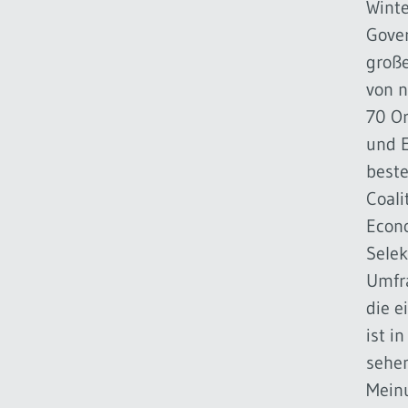
Winte
Gover
große
von n
70 Or
und E
beste
Coali
Econo
Selek
Umfr
die e
ist i
sehen
Meinu