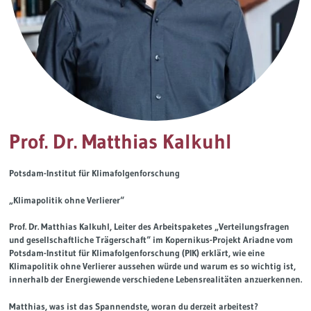
Governance
Soziales Nachhaltigkeitsbarometer
Europa & Green Deal
Themen Übersicht
Prof. Dr. Matthias Kalkuhl
Potsdam-Institut für Klimafolgenforschung
„Klimapolitik ohne Verlierer“
Prof. Dr. Matthias Kalkuhl, Leiter des Arbeitspaketes „Verteilungsfragen
und gesellschaftliche Trägerschaft“ im Kopernikus-Projekt Ariadne vom
Potsdam-Institut für Klimafolgenforschung (PIK) erklärt, wie eine
Klimapolitik ohne Verlierer aussehen würde und warum es so wichtig ist,
innerhalb der Energiewende verschiedene Lebensrealitäten anzuerkennen.
Matthias, was ist das Spannendste, woran du derzeit arbeitest?