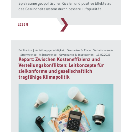
Spielräume geopolitischer Rivalen und positive Effekte auf
das Gesundheitssystem durch bessere Luftqualität.
LESEN
Publikation
|
Verteilungsgerechtigkeit
|
Szenarien & Pfade
|
Verkehrswende
|
Stromwende
|
Wärmewende
|
Governance & Institutionen
|
19.02.2026
Report: Zwischen Kosteneffizienz und
Verteilungskonflikten: Leitkonzepte für
zielkonforme und gesellschaftlich
tragfähige Klimapolitik