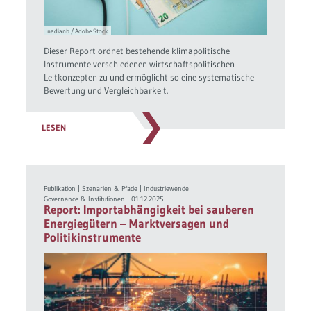
nadianb / Adobe Stock
Dieser Report ordnet bestehende klimapolitische
Instrumente verschiedenen wirtschaftspolitischen
Leitkonzepten zu und ermöglicht so eine systematische
Bewertung und Vergleichbarkeit.
LESEN
Publikation
|
Szenarien & Pfade
|
Industriewende
|
Governance & Institutionen
|
01.12.2025
Report: Importabhängigkeit bei sauberen
Energiegütern – Marktversagen und
Politikinstrumente