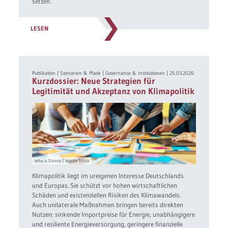
setzen.
LESEN
Publikation
|
Szenarien & Pfade
|
Governance & Institutionen
|
25.03.2026
Kurzdossier: Neue Strategien für
Legitimität und Akzeptanz von Klimapolitik
Who is Danny / Adobe Stock
Klimapolitik liegt im ureigenen Interesse Deutschlands
und Europas. Sie schützt vor hohen wirtschaftlichen
Schäden und existenziellen Risiken des Klimawandels.
Auch unilaterale Maßnahmen bringen bereits direkten
Nutzen: sinkende Importpreise für Energie, unabhängigere
und resiliente Energieversorgung, geringere finanzielle