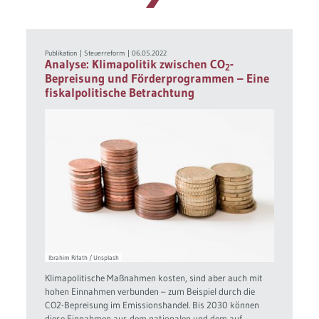
Publikation
|
Steuerreform
|
06.05.2022
Analyse: Klimapolitik zwischen CO
-
2
Bepreisung und Förderprogrammen – Eine
fiskalpolitische Betrachtung
Ibrahim Rifath / Unsplash
Klimapolitische Maßnahmen kosten, sind aber auch mit
hohen Einnahmen verbunden – zum Beispiel durch die
CO2-Bepreisung im Emissionshandel. Bis 2030 können
diese Einnahmen aus dem nationalen und dem auf