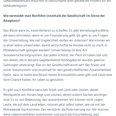
Gebäudedatensatz bräuchte. In Deutschland läuft gerade ein Prozess für ein
Gebäuderegister.
Wie vermeidet man Konflikte innerhalb der Gesellschaft im Sinne der
Akzeptanz?
Das Beste wäre es, keine Verlierer zu schaffen. Es gibt Verteilungskonflikte,
die dann entstehen, wenn es um Finanzierung geht. Da geht es um Fragen
der Umverteilung. Wie viel Ungleichheit wollen wir zulassen? Wie können wir
in einer Weise umverteilen, damit wirtschaftliche Anreize nicht zu stark in
Mitleidenschaft gezogen werden? Umverteilung ist eine Art
Sozialversicherungssystem, das jeden schützt, der Pech im Leben hat und
von denen, die in bessere Gegebenheiten hineingeboren wurden gewisse
Zahlungen abverlangt. Das ist der Gesellschaftskontrakt. Der Staat und
unser Sozialsystem sind essentiell für den gesellschaftlichen Zusammenhalt.
Dafür, dass es keine exorbitant hohen Kriminalitätsraten gibt und Leute eine
faire Chance haben, ihr Leben zu gestalten.
Es gibt auch Konflikte zwischen Stadt und Land oder Leuten, denen
Klimapolitik am Herzen liegt und solchen, denen andere Sachen wichtiger
sind. Es ist von Bedeutung, das anzuerkennen. Wir können nicht sagen:
Leute, die auf dem Land leben, müssen jetzt selbst sehen, wie sie mit der
Klimawende klarkommen. Das verstärkt die Polarisierung nur. Wir müssen
diese Lebensrealitäten anerkennen und auch die Entscheidung, was