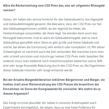
Wäre die Rückerstattung vom CO2-Preis das, was wir allgemein Klimageld
nennen?
Genau. Wir haben das einmal konkret für den Gebäudesektor durchgespielt
und Gebäudeklimageld genannt. Die Idee wäre, dass der CO2-Preis nur bei
den Gebäudeeigentümern anfällt, da der eigentliche Hebel, die
Heiztechnologie umzustellen, bei ihnen liegt. Sie würden dann auch das
Klimageld bekommen. Und es wäre ein Gebäudeklimageld, weil es nach
Gebäudetyp gestaffelt wäre. Denn es gibt große und kleine Gebäude und
solche, bei denen die Umrüstung sehr einfach oder kompliziert ist. Mit dieser
Schwierigkeit ist natürlich auch die Zeit verbunden. Bei manchen kann man
sehr schnell umrüsten und müsste gar keinen CO2-Preis mehr bezahlen. Bei
anderen muss man vielleicht noch Investitionszyklen abwarten und es fällt
eine sehr lange finanzielle Belastung durch den CO2-Preis an. Die Eigentümer
dieser Gebäude müssten sehr lange entlastet werde.
Bei der Ariadne Bürgerdeliberation erklärten Bürgerinnen und Bürger, sie
hielten statt einer Rückerstattung des CO2-Preises die Investition der
Einnahmen im Sinne der Energiewende für sinnvoller. Wie stehst du zu
diesem Argument?
Das klingt erstmal plausibel. Wir haben in unserem Arbeitspaket auch
Experimente durchgeführt, die zeigen, dass es eine hohe Präferenz für