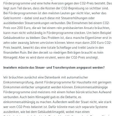
Förderprogramme und eine hohe Aversion gegen den CO2-Preis besteht. Das
liegt zum Teil daran, dass die Kosten der CO2-Bepreisung so sichtbar sind.
Bei Förderprogrammen ist den meisten Leuten gar nicht klar, woher das
Geld kommt – dabei sind auch diese mit Steuererhöhungen oder
ausbleibenden Steuersenkungen verbunden. Die Einnahmen bei einem CO2-
Preis von 200 Euro, die wir bei einem rein preisbasierten Ansatz bräuchten,
kann man nicht vollständig in Förderprogramme stecken. Um beim Beispiel
Gebäudesektor zu bleiben: Das Problem ist, dass manche Eigentümer erst in
zehn oder zwanzig Jahren umrüsten können. Wenn man dann 200 Euro CO2-
Preis bezahlt, bewirkt das eine totale Schieflage und treibt Leute in den
finanziellen Ruin. Bei den derzeit so niedrigen Beträgen braucht es kein
Klimageld. Aber es wird dann virulent, wenn der CO2-Preis ansteigt.
Inwiefern müsste das Steuer- und Transfersystem angepasst werden?
Wir bräuchten zunächst eine Datenbank mit automatischer
Einkommensprüfung, damit Förderprogramme für Haushalte mit geringem
Einkommen einfacher umgesetzt werden können. Einkommensabhängige
Förderprogramme sind meistens mit einem hohen bürokratischen Aufwand
verbunden. Auch beim Klimageld gab es die Debatte, es
einkommensabhängig zu machen. Außerdem weiß der Staat nicht, wie stark
wer vom CO2-Preis belastet ist. Dafür könnte man sich separate Systeme
ausdenken, wie bei dem Gebäudeklimageld, wobei man einen