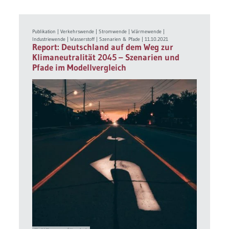
Publikation
|
Verkehrswende
|
Stromwende
|
Wärmewende
|
Industriewende
|
Wasserstoff
|
Szenarien & Pfade
|
11.10.2021
Report: Deutschland auf dem Weg zur
Klimaneutralität 2045 – Szenarien und
Pfade im Modellvergleich