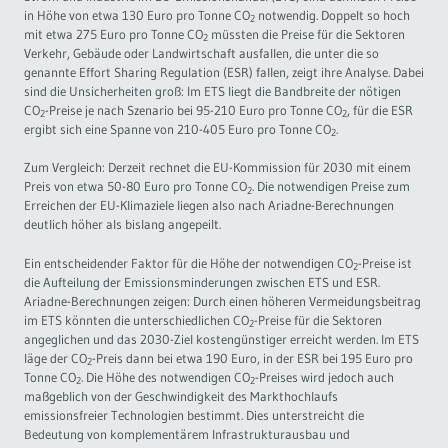
in Höhe von etwa 130 Euro pro Tonne CO
notwendig. Doppelt so hoch
2
Governance
Soziales Nachhaltigkeitsbarometer
mit etwa 275 Euro pro Tonne CO
müssten die Preise für die Sektoren
2
Verkehr, Gebäude oder Landwirtschaft ausfallen, die unter die so
genannte Effort Sharing Regulation (ESR) fallen, zeigt ihre Analyse. Dabei
Europa & Green Deal
sind die Unsicherheiten groß: Im ETS liegt die Bandbreite der nötigen
CO
-Preise je nach Szenario bei 95-210 Euro pro Tonne CO
, für die ESR
2
2
ergibt sich eine Spanne von 210-405 Euro pro Tonne CO
.
Themen Übersicht
2
Zum Vergleich: Derzeit rechnet die EU-Kommission für 2030 mit einem
Preis von etwa 50-80 Euro pro Tonne CO
. Die notwendigen Preise zum
2
Erreichen der EU-Klimaziele liegen also nach Ariadne-Berechnungen
deutlich höher als bislang angepeilt.
Ein entscheidender Faktor für die Höhe der notwendigen CO
-Preise ist
2
die Aufteilung der Emissionsminderungen zwischen ETS und ESR.
Ariadne-Berechnungen zeigen: Durch einen höheren Vermeidungsbeitrag
im ETS könnten die unterschiedlichen CO
-Preise für die Sektoren
2
angeglichen und das 2030-Ziel kostengünstiger erreicht werden. Im ETS
läge der CO
-Preis dann bei etwa 190 Euro, in der ESR bei 195 Euro pro
2
Tonne CO
. Die Höhe des notwendigen CO
-Preises wird jedoch auch
2
2
maßgeblich von der Geschwindigkeit des Markthochlaufs
emissionsfreier Technologien bestimmt. Dies unterstreicht die
Bedeutung von komplementärem Infrastrukturausbau und