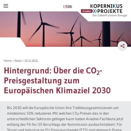
Skip
Ariadne
Kopernikus-
EN
DE
MENU
to
Projekt
content
Szenarien & Pfade
Transformation Tracker
Ariadne-Anspruch
Verkehrswende
NetZero
Bürgerdeliberation
Stromwende
Szenarienexplorer
Energiewende im Dialog
Home
•
News
•
10.11.2021
Wärmewende
Verkehrswendemonitor
Lernprozess
Hintergrund: Über die CO
-
2
Preisgestaltung zum
Verteilungsgerechtigkeit
D-Ticket Impact Tracker
Journal-Publikationen
Europäischen Klimaziel 2030
Steuerreform
Politikmix-Explorer
Bis 2030 will die Europäische Union ihre Treibhausgasemissionen um
Industriewende
Lern- und Explorationsmodule
mindestens 55% reduzieren. Mit welchen CO
-Preisen das in den
2
unterschiedlichen Sektoren gelingen kann haben Ariadne-Fachleute jetzt
entlang des Fit-for-55 Vorschlags der Kommission ausbuchstabiert: Für
Wasserstoff
Ariadne-Pathfinder
Strom und Industrie im EU-Emissionshandel (ETS) sind demnach Preise