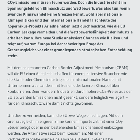
CO
-Emissionen müssen teurer werden. Doch die Industrie steht im
2
Spannungsfeld von Klimaschutz und Wettbewerb. Was also tun, wenn
Governance
Soziales Nachhaltigkeitsbarometer
zwar der Klimawandel keine Grenzen kennt, wohl aber nationale
Klimapolitiken und der internationale Handel? Fachleute des
Kopernikus-Projekts Ariadne haben jetzt durchleuchtet, wie die EU
Europa & Green Deal
Carbon Leakage vermeiden und die Wettbewerbsfähigkeit der Industrie
erhalten kann. Ihre neue Studie analysiert Chancen wie Risiken und
Themen Übersicht
zeigt auf, warum Europa bei der schwierigen Frage des
Grenzausgleichs vor einer grundlegenden strategischen Entscheidung
steht.
Mit dem so genannten Carbon Border Adjustment Mechanism (CBAM)
will die EU einen Ausgleich schaffen für energieintensive Branchen wie
die Stahl- oder Chemieindustrie, die im internationalen Handel mit
Unternehmen aus Ländern mit keinen oder laxeren Klimapolitiken
konkurrieren. Denn wandern Industrien durch höhere CO2-Preise aus der
EU ab, werden Emissionen nicht gesenkt, sondern lediglich verlagert –
für den Klimaschutz wäre damit nichts gewonnen.
Um dies zu vermeiden, kann die EU zwei Wege einschlagen: Mit dem
Grenzausgleich im engeren Sinne können Importe z.B. mit einer CO
-
2
Steuer belegt oder in den bestehenden Emissionshandel einbezogen
werden. Die Alternative setzt beim Konsum an: Mit einer
Verbrauchsabgabe würde eine Abgabe auf den CO
-Gehalt bei