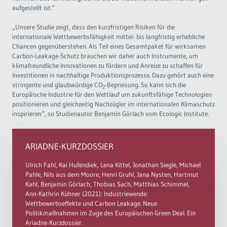
aufgestellt ist.“
„Unsere Studie zeigt, dass den kurzfristigen Risiken für die
internationale Wettbewerbsfähigkeit mittel- bis langfristig erhebliche
Chancen gegenüberstehen. Als Teil eines Gesamtpaket für wirksamen
Carbon-Leakage-Schutz brauchen wir daher auch Instrumente, um
klimafreundliche Innovationen zu fördern und Anreize zu schaffen für
Investitionen in nachhaltige Produktionsprozesse. Dazu gehört auch eine
stringente und glaubwürdige CO
-Bepreisung. So kann sich die
2
Europäische Industrie für den Wettlauf um zukunftsfähige Technologien
positionieren und gleichzeitig Nachzügler im internationalen Klimaschutz
inspirieren“, so Studienautor Benjamin Görlach vom Ecologic Institute.
ARIADNE-KURZDOSSIER
Ulrich Fahl, Kai Hufendiek, Lena Kittel, Jonathan Siegle, Michael
Pahle, Nils aus dem Moore, Henri Gruhl, Jana Nysten, Hartmut
Kahl, Benjamin Görlach, Thobias Sach, Matthias Schimmel,
Ann-Kathrin Kühner (2021): Industriewende:
Wettbewerbseffekte und Carbon Leakage. Neue
Politikmaßnahmen im Zuge des Europäischen Green Deal. Ein
Ariadne-Kurzdossier.