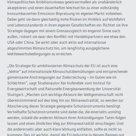
klimapolitischen Ambitionsniveau gewissermaßen als unabänderlich
akzeptieren und einen dauerhaften Wechsel hin zu einer vollständig
konsumbasierten Emissions-Bepreisung im eigenen Markt vollziehen.
Dabei geht sie dann gleichzeitig hohe Risiken im Hinblick auf Wohlfahrt
und Lebensstandards in ihren eigenen Gesellschaften ein. Richtet sie ihre
Strategie dagegen mit einem Grenzausgleich im engeren Sinne nach
außen, riskiert sie zwar den Konflikt mit Handelspartnern wie etwa den
USA oder China. Sie wirkt aber auch aktiv auf international
abgestimmten Klimaschutz hin, um langfristig ausgeglichene
Wettbewerbsbedingungen zu erreichen.
„Die Strategie für ambitionierten Klimaschutz der EU ist auch eine
„Wette“ auf internationale Klimaschutzbemühungen und entsprechende
gemeinsame Anstrengungen zur Zielerreichung – im Guten wie im
Schlechten“, sagt Studienautor Kai Hufendiek vom Institut für
Energiewirtschaft und Rationelle Energieanwendung der Universität
Stuttgart. „Machen sich wichtige Akteure der Weltgemeinschaft nicht
übereinstimmend auf den Weg hin zur Klimaneutralität, so werden zur
Absicherung dieser Strategie geeignete Schutzinstrumente benötigt.
Vorteilhafte Schutzinstrumente sind dabei die, die einerseits unnötig
werden, sobald die anderen Akteure ihren Ankündigungen Taten folgen
lassen und einen ähnlichen Weg zur Klimaneutralität einschlagen. Und
die andererseits aber auch klare Wirkung entfalten, sollte es nicht so
kommen. Das ist wichtig, damit die EU-Industrie in diesem Rennen gut