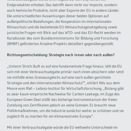
2
Endprodukten erhoben. Das betrifft dann nicht nur Importe, sondern
auch heimische Produkte, nicht aber Exporte der EU in andere Länder.
Die unterschiedlichen Auswirkungen dieser beiden Optionen auf
außenpolitische Beziehungen, die Kooperation im internationalen
Klimaschutz und die bestehende EU-Klimaschutzgesetzgebung sowie
juristische Fragen mit Blick auf das WTO- und das EU-Recht werden im
Kurzdossier des vom Bundesministeriums für Bildung und Forschung
(BMBF) geförderten Ariadne-Projekts detailliert gegenübergestellt.
Richtungsentscheidung: Strategie nach innen oder nach außen?
„Unterm Strich läuft es auf eine fundamentale Frage hinaus: Will die EU
sich mit einer Verbrauchsabgabe primär nach innen absichern oder setzt
sie mithilfe eines Grenzausgleichs auf eine nach außen gerichtete
Strategie und den internationalen Klimaschutz?“, erklärt Nils aus dem
Moore vom RWI – Leibniz-Institut für Wirtschaftsforschung. „Bislang gibt
es zwar kaum empirische Nachweise für Carbon Leakage, im Zuge des
European Green Deal stößt das bisherige Instrumentarium der freien
Zuteilung von Zertifikaten jedoch an seine Grenzen. Es braucht neue
Politikmaßnahmen, um die Industrie zunächst weiter zu schützen und sie
zugleich fit zu machen für ein klimaneutrales Europa“.
Mit einer Verbrauchsabgabe würde die EU weltweite Unterschiede im