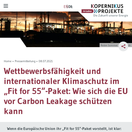
Skip
Ariadne
Kopernikus-
EN
DE
MENU
to
Projekt
content
Szenarien & Pfade
Transformation Tracker
Ariadne-Anspruch
Verkehrswende
NetZero
Bürgerdeliberation
Robin Sommer / Unsplash
Stromwende
Szenarienexplorer
Energiewende im Dialog
Home
•
Pressemitteilung
•
08.07.2021
Wärmewende
Verkehrswendemonitor
Lernprozess
Wettbewerbsfähigkeit und
internationaler Klimaschutz im
Verteilungsgerechtigkeit
D-Ticket Impact Tracker
Journal-Publikationen
„Fit for 55“-Paket: Wie sich die EU
Steuerreform
Politikmix-Explorer
vor Carbon Leakage schützen
kann
Industriewende
Lern- und Explorationsmodule
Wasserstoff
Ariadne-Pathfinder
Wenn die Europäische Union ihr „Fit for 55“-Paket vorstellt, ist klar: