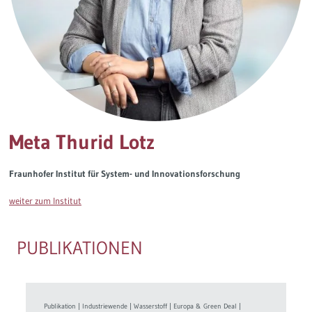
Governance
Soziales Nachhaltigkeitsbarometer
Europa & Green Deal
Themen Übersicht
Meta Thurid Lotz
Fraunhofer Institut für System- und Innovationsforschung
weiter zum Institut
PUBLIKATIONEN
Publikation
|
Industriewende
|
Wasserstoff
|
Europa & Green Deal
|