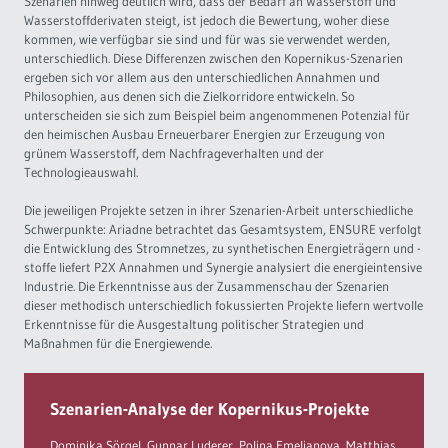
Szenarien hinweg deutlich wird, dass der Bedarf an Wasserstoff und
Wasserstoffderivaten steigt, ist jedoch die Bewertung, woher diese
kommen, wie verfügbar sie sind und für was sie verwendet werden,
unterschiedlich. Diese Differenzen zwischen den Kopernikus-Szenarien
ergeben sich vor allem aus den unterschiedlichen Annahmen und
Philosophien, aus denen sich die Zielkorridore entwickeln. So
unterscheiden sie sich zum Beispiel beim angenommenen Potenzial für
den heimischen Ausbau Erneuerbarer Energien zur Erzeugung von
grünem Wasserstoff, dem Nachfrageverhalten und der
Technologieauswahl.
Die jeweiligen Projekte setzen in ihrer Szenarien-Arbeit unterschiedliche
Schwerpunkte: Ariadne betrachtet das Gesamtsystem, ENSURE verfolgt
die Entwicklung des Stromnetzes, zu synthetischen Energieträgern und -
stoffe liefert P2X Annahmen und Synergie analysiert die energieintensive
Industrie. Die Erkenntnisse aus der Zusammenschau der Szenarien
dieser methodisch unterschiedlich fokussierten Projekte liefern wertvolle
Erkenntnisse für die Ausgestaltung politischer Strategien und
Maßnahmen für die Energiewende.
Szenarien-Analyse der Kopernikus-Projekte
Dominika Sörgel, Gunnar Luderer, Polina Emelianova, Matthias