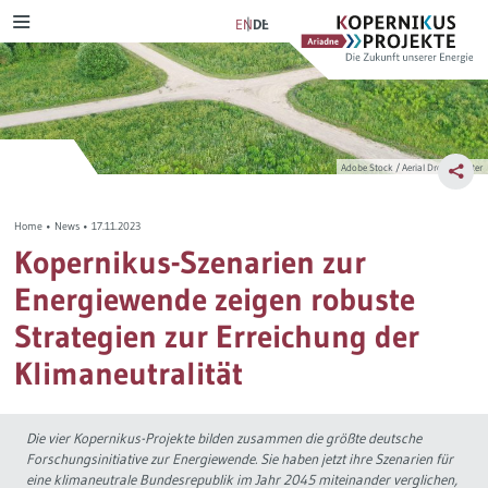
Skip
Ariadne
Kopernikus-
EN
DE
MENU
to
Projekt
content
Szenarien & Pfade
Transformation Tracker
Ariadne-Anspruch
Verkehrswende
NetZero
Bürgerdeliberation
Adobe Stock / Aerial Drone Master
Stromwende
Szenarienexplorer
Energiewende im Dialog
Home
•
News
•
17.11.2023
Wärmewende
Verkehrswendemonitor
Lernprozess
Kopernikus-Szenarien zur
Energiewende zeigen robuste
Verteilungsgerechtigkeit
D-Ticket Impact Tracker
Journal-Publikationen
Strategien zur Erreichung der
Steuerreform
Politikmix-Explorer
Klimaneutralität
Industriewende
Lern- und Explorationsmodule
Die vier Kopernikus-Projekte bilden zusammen die größte deutsche
Forschungsinitiative zur Energiewende. Sie haben jetzt ihre Szenarien für
Wasserstoff
Ariadne-Pathfinder
eine klimaneutrale Bundesrepublik im Jahr 2045 miteinander verglichen,