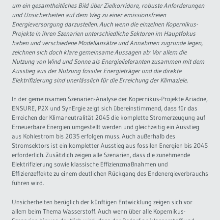
um ein gesamtheitliches Bild über Zielkorridore, robuste Anforderungen
und Unsicherheiten auf dem Weg zu einer emissionsfreien
Governance
Soziales Nachhaltigkeitsbarometer
Energieversorgung darzustellen. Auch wenn die einzelnen Kopernikus-
Projekte in ihren Szenarien unterschiedliche Sektoren im Hauptfokus
Europa & Green Deal
haben und verschiedene Modellansätze und Annahmen zugrunde legen,
zeichnen sich doch klare gemeinsame Aussagen ab: Vor allem die
Nutzung von Wind und Sonne als Energielieferanten zusammen mit dem
Themen Übersicht
Ausstieg aus der Nutzung fossiler Energieträger und die direkte
Elektrifizierung sind unerlässlich für die Erreichung der Klimaziele.
In der gemeinsamen Szenarien-Analyse der Kopernikus-Projekte Ariadne,
ENSURE, P2X und SynErgie zeigt sich übereinstimmend, dass für das
Erreichen der Klimaneutralität 2045 die komplette Stromerzeugung auf
Erneuerbare Energien umgestellt werden und gleichzeitig ein Ausstieg
aus Kohlestrom bis 2035 erfolgen muss. Auch außerhalb des
Stromsektors ist ein kompletter Ausstieg aus fossilen Energien bis 2045
erforderlich. Zusätzlich zeigen alle Szenarien, dass die zunehmende
Elektrifizierung sowie klassische Effizienzmaßnahmen und
Effizienzeffekte zu einem deutlichen Rückgang des Endenergieverbrauchs
führen wird.
Unsicherheiten bezüglich der künftigen Entwicklung zeigen sich vor
allem beim Thema Wasserstoff. Auch wenn über alle Kopernikus-