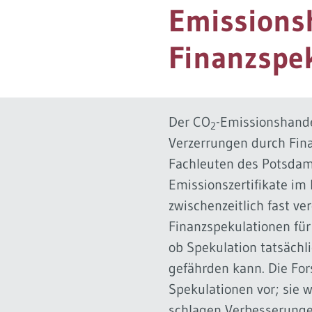
Emissionsh
Governance
Soziales Nachhaltigkeitsbarometer
Finanzspe
Europa & Green Deal
Themen Übersicht
Der CO
-Emissionshande
2
Verzerrungen durch Fina
Fachleuten des Potsdam-
Emissionszertifikate im
zwischenzeitlich fast v
Finanzspekulationen für
ob Spekulation tatsächl
gefährden kann. Die Fo
Spekulationen vor; sie 
schlagen Verbesserungen