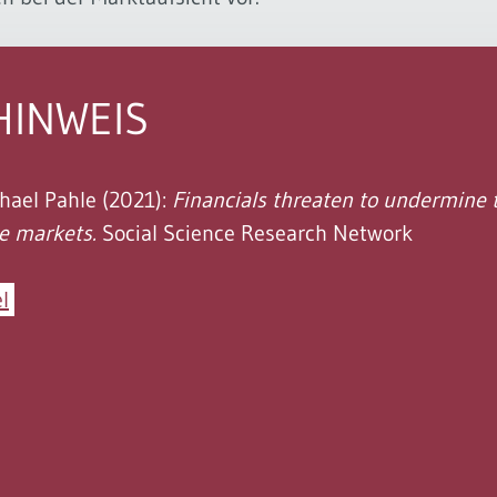
HINWEIS
ael Pahle (2021):
Financials threaten to undermine t
e markets.
Social Science Research Network
l