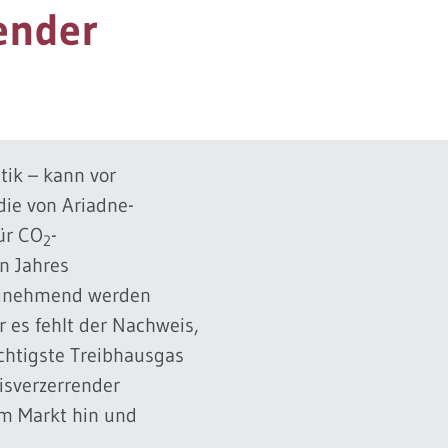
ender
tik – kann vor
ie von Ariadne-
ür CO
-
2
n Jahres
. Zunehmend werden
 es fehlt der Nachweis,
chtigste Treibhausgas
isverzerrender
im Markt hin und