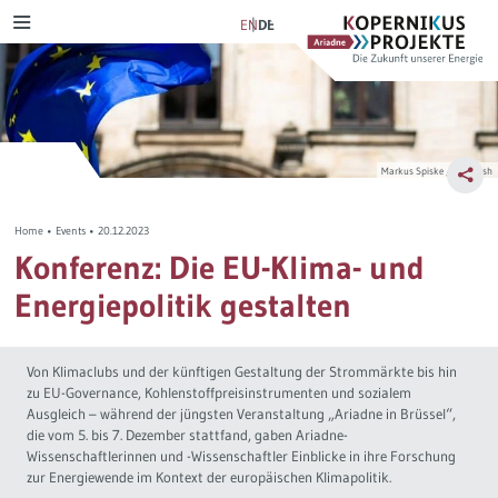
Skip
Ariadne
Kopernikus-
EN
DE
MENU
to
Projekt
content
Szenarien & Pfade
Transformation Tracker
Ariadne-Anspruch
Verkehrswende
NetZero
Bürgerdeliberation
Markus Spiske / Unsplash
Stromwende
Szenarienexplorer
Energiewende im Dialog
Home
•
Events
•
20.12.2023
Wärmewende
Verkehrswendemonitor
Lernprozess
Konferenz: Die EU-Klima- und
Energiepolitik gestalten
Verteilungsgerechtigkeit
D-Ticket Impact Tracker
Journal-Publikationen
Steuerreform
Politikmix-Explorer
Von Klimaclubs und der künftigen Gestaltung der Strommärkte bis hin
zu EU-Governance, Kohlenstoffpreisinstrumenten und sozialem
Ausgleich – während der jüngsten Veranstaltung „Ariadne in Brüssel“,
Industriewende
Lern- und Explorationsmodule
die vom 5. bis 7. Dezember stattfand, gaben Ariadne-
Wissenschaftlerinnen und -Wissenschaftler Einblicke in ihre Forschung
zur Energiewende im Kontext der europäischen Klimapolitik.
Wasserstoff
Ariadne-Pathfinder