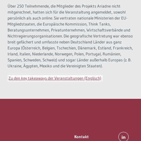
Über 250 Teilnehmende, die Mitglieder des Projekts Ariadne nicht
Governance
Soziales Nachhaltigkeitsbarometer
mitgerechnet, hatten sich für die Veranstaltung angemeldet, sowohl
persönlich als auch online. Sie vertraten nationale Ministerien der EU-
Mitgliedstaaten, die Europäische Kommission, Think Tanks,
Europa & Green Deal
Beratungsunternehmen, Privatunternehmen, Wirtschaftsverbände und
Nichtregierungsorganisationen. Die geografische Vertretung war ebenso
breit gefächert und umfasste neben Deutschland Länder aus ganz
Themen Übersicht
Europa (Österreich, Belgien, Tschechien, Dänemark, Estland, Frankreich,
Irland, Italien, Niederlande, Norwegen, Polen, Portugal, Rumänien,
Spanien, Schweden, Schweiz) und sogar Länder außerhalb Europas (z. B.
Ukraine, Ägypten, Mexiko und die Vereinigten Staaten).
Zu den key takeaways der Veranstaltungen (Englisch)
Kontakt