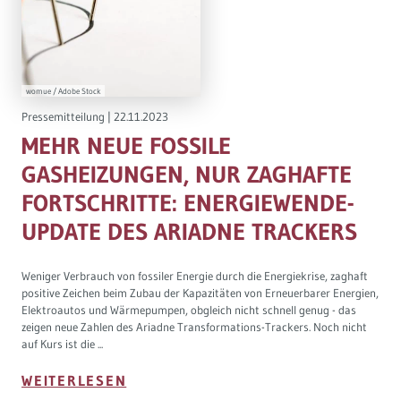
Governance
Soziales Nachhaltigkeitsbarometer
Europa & Green Deal
womue / Adobe Stock
Pressemitteilung
|
22.11.2023
Themen Übersicht
MEHR NEUE FOSSILE
GASHEIZUNGEN, NUR ZAGHAFTE
FORTSCHRITTE: ENERGIEWENDE-
UPDATE DES ARIADNE TRACKERS
Weniger Verbrauch von fossiler Energie durch die Energiekrise, zaghaft
positive Zeichen beim Zubau der Kapazitäten von Erneuerbarer Energien,
Elektroautos und Wärmepumpen, obgleich nicht schnell genug - das
zeigen neue Zahlen des Ariadne Transformations-Trackers. Noch nicht
auf Kurs ist die ...
WEITERLESEN