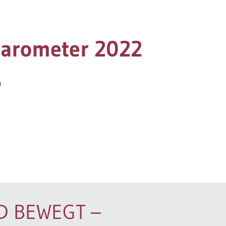
barometer 2022
h
D BEWEGT –