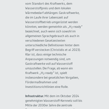
vom Standort des Kraftwerks, dem
Wasserstoffpreis und dem lokalen
Wärmebedarf abhängen. Gaskraftwerke,
die im Laufe ihrer Lebenszeit auf
Wasserstoffbetrieb umgerüstet werden
könnten, werden gemeinhin als „H
-ready“
2
bezeichnet, auch wenn sich sowohl im
allgemeinen Sprachgebrauch als auch in
verschiedenen Gesetzestexten
unterschiedliche Definitionen hinter dem
Begriff verstecken (Christidis et al. 2023).
Klar ist, dass einige technische
Anpassungen notwendig sind, um
Gaskraftwerke voll auf Wasserstoff
umzustellen. Die Frage, ab wann ein
Kraftwerk „H
-ready“ ist, spielt
2
insbesondere bei gesetzlichen Vorgaben,
Fördermaßnahmen und
Investitionsrichtlinien eine Rolle.
Infrastruktur.
Mit dem im Oktober 2024
genehmigten Wasserstoff-Kernnetz soll bis
Mitte der 2030er Jahre die zentrale