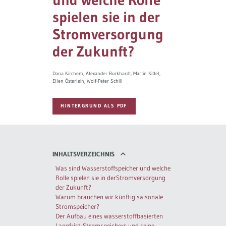
spielen sie in der
Governance
Soziales Nachhaltigkeitsbarometer
Stromversorgung
Europa & Green Deal
der Zukunft?
Themen Übersicht
Dana Kirchem
Alexander Burkhardt
Martin Kittel
Ellen Österlein
Wolf-Peter Schill
HINTERGRUND ALS PDF
INHALTSVERZEICHNIS
Was sind Wasserstoffspeicher und welche
Rolle spielen sie in derStromversorgung
der Zukunft?
Warum brauchen wir künftig saisonale
Stromspeicher?
Der Aufbau eines wasserstoffbasierten
Langfrist-Stromspeichers und seine