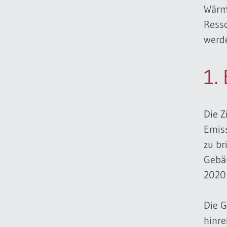
Wärm
Ress
werd
1.
Die Z
Emiss
zu br
Gebäu
2020 
Die G
hinre