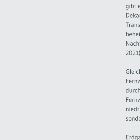
gibt 
Dekar
Tran
behei
Nach
2021)
Gleic
Fernw
durch
Fernw
niedr
sond
Erdga