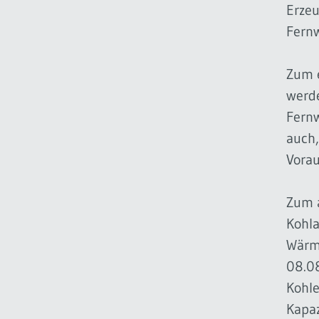
Erzeu
Fern
Zum e
werde
Fern
auch,
Vorau
Zum a
Kohla
Wärm
08.08
Kohle
Kapaz