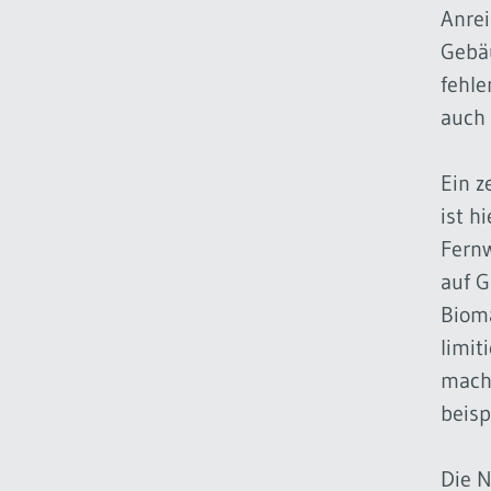
Anrei
Gebä
fehle
auch 
Ein z
ist h
Fernw
auf G
Bioma
limit
mach
beisp
Die N