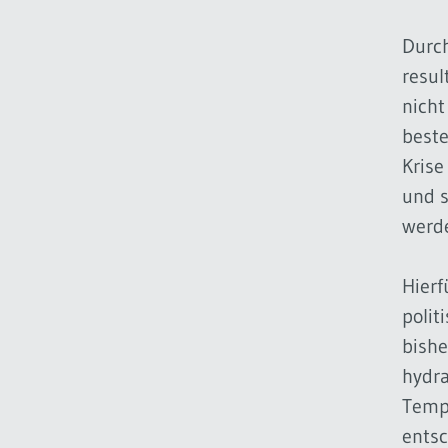
Durch
resul
nicht
beste
Krise
und 
werd
Hierf
polit
bishe
hydr
Tempe
entsc