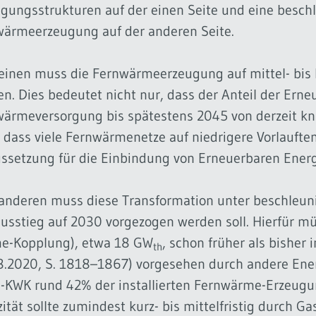
gungsstrukturen auf der einen Seite und eine beschl
wärmeerzeugung auf der anderen Seite.
inen muss die Fernwärmeerzeugung auf mittel- bis lan
n. Dies bedeutet nicht nur, dass der Anteil der Ern
wärmeversorgung bis spätestens 2045 von derzeit k
 dass viele Fernwärmenetze auf niedrigere Vorlaufte
ssetzung für die Einbindung von Erneuerbaren Energi
nderen muss diese Transformation unter beschleun
usstieg auf 2030 vorgezogen werden soll. Hierfür m
e-Kopplung), etwa 18 GW
, schon früher als bisher
th
.2020, S. 1818–1867) vorgesehen durch andere Ener
-KWK rund 42% der installierten Fernwärme-Erzeugung
ität sollte zumindest kurz- bis mittelfristig durch G