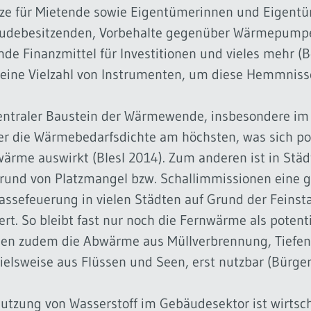
ze für Mietende sowie Eigentümerinnen und Eigentüm
udebesitzenden, Vorbehalte gegenüber Wärmepumpen
nde Finanzmittel für Investitionen und vieles mehr (Be
eine Vielzahl von Instrumenten, um diese Hemmnisse 
entraler Baustein der Wärmewende, insbesondere im
ier die Wärmebedarfsdichte am höchsten, was sich posi
ärme auswirkt (Blesl 2014). Zum anderen ist in Stä
rund von Platzmangel bzw. Schallimmissionen eine g
ssefeuerung in vielen Städten auf Grund der Feinst
iert. So bleibt fast nur noch die Fernwärme als pote
en zudem die Abwärme aus Müllverbrennung, Tiefen
ielsweise aus Flüssen und Seen, erst nutzbar (Bürger 
utzung von Wasserstoff im Gebäudesektor ist wirtscha