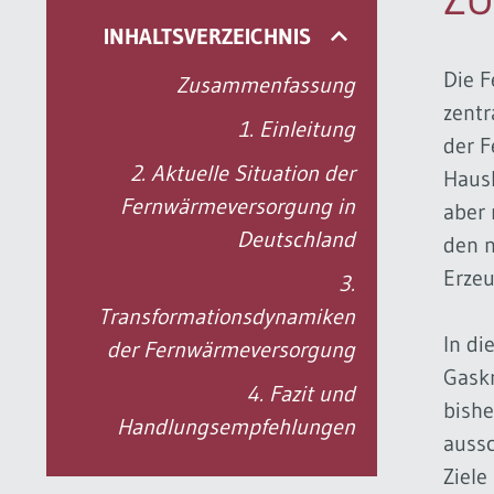
INHALTSVERZEICHNIS
Die F
Zusammenfassung
zentr
1. Einleitung
der F
2. Aktuelle Situation der
Haush
Fernwärmeversorgung in
aber 
Deutschland
den n
Erzeu
3.
Transformationsdynamiken
In di
der Fernwärmeversorgung
Gaskr
4. Fazit und
bishe
Handlungsempfehlungen
aussc
Ziele