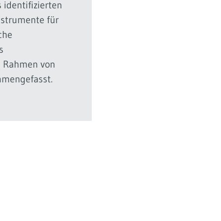
identifizierten
nstrumente für
iche
s
m Rahmen von
mmengefasst.