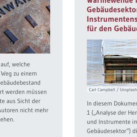
Gebäudesektor 
Instrumentens
für den Gebäu
 auf, welche
 Weg zu einem
Gebäudebestand
Carl Campbell / Unsplash
iert werden müssen
e aus Sicht der
In diesem Dokument
Autoren nicht mehr
1 („Analyse der He
tehen.
und Instrumente i
Gebäudesektor“) d