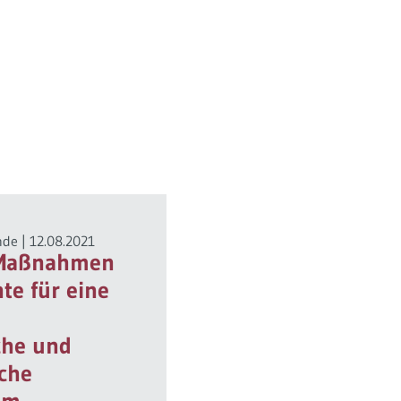
nde
|
12.08.2021
 Maßnahmen
te für eine
che und
iche
im