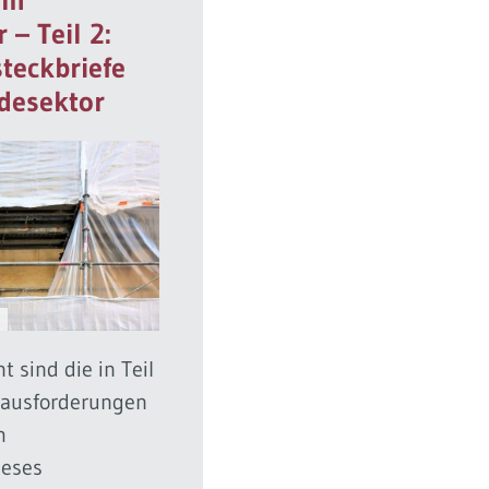
– Teil 2:
teckbriefe
desektor
 sind die in Teil
rausforderungen
m
ieses