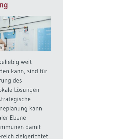
ng
sh
eliebig weit
den kann, sind für
rung des
okale Lösungen
 strategische
meplanung kann
aler Ebene
Kommunen damit
reich zielgerichtet