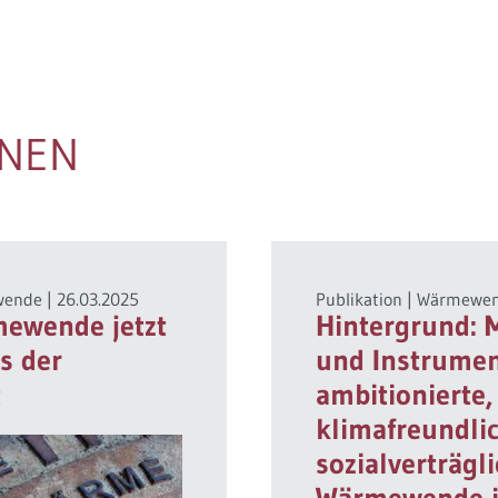
ONEN
wende
|
26.03.2025
Publikation
|
Wärmewe
mewende jetzt
Hintergrund:
s der
und Instrumen
t
ambitionierte,
klimafreundli
sozialverträgl
Wärmewende 