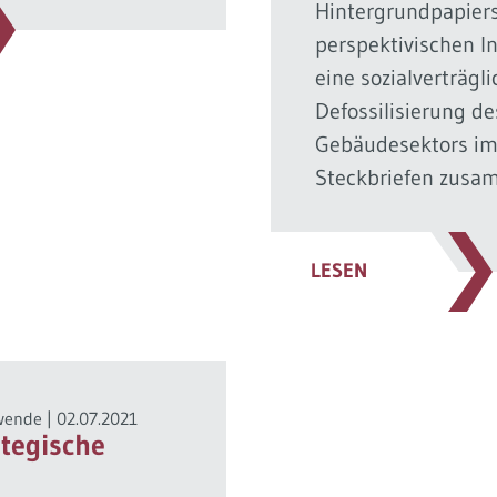
Hintergrundpapiers 
perspektivischen I
eine sozialverträgl
Defossilisierung de
Gebäudesektors i
Steckbriefen zusa
LESEN
wende
|
02.07.2021
ategische