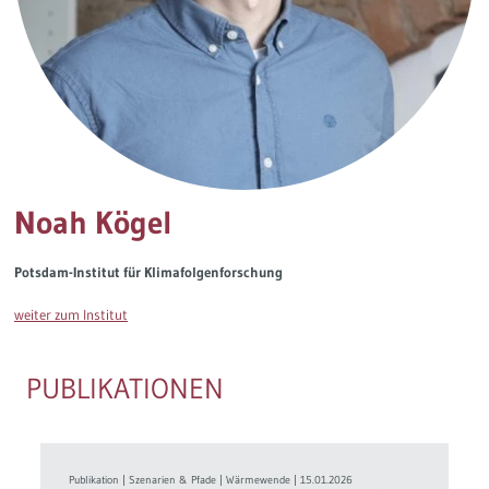
Governance
Soziales Nachhaltigkeitsbarometer
Europa & Green Deal
Themen Übersicht
Noah Kögel
Potsdam-Institut für Klimafolgenforschung
weiter zum Institut
PUBLIKATIONEN
Publikation
|
Szenarien & Pfade
|
Wärmewende
|
15.01.2026