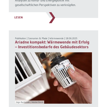
Analysen zu Klima- und Energiepolitik mit
gesellschaftlichen Perspektiven zu verknüpfen.
LESEN
Publikation
|
Szenarien & Pfade
|
Wärmewende
|
18.06.2025
Ariadne kompakt: Wärmewende mit Erfolg
– Investitionsbedarfe des Gebäudesektors
Ingo Bartussek / Adobe Stock