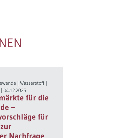
ONEN
iewende
|
Wasserstoff
|
|
04.12.2025
tmärkte für die
nde –
orschläge für
 zur
er Nachfrage