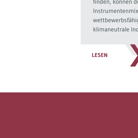
finden, können d
Instrumentenmix 
wettbewerbsfähi
klimaneutrale In
LESEN