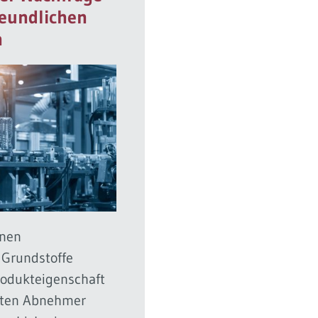
reundlichen
n
enen
 Grundstoffe
rodukteigenschaft
osten Abnehmer