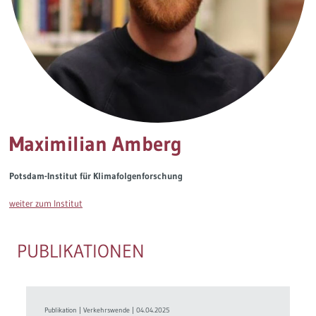
Governance
Soziales Nachhaltigkeitsbarometer
Europa & Green Deal
Themen Übersicht
Maximilian Amberg
Potsdam-Institut für Klimafolgenforschung
weiter zum Institut
PUBLIKATIONEN
Publikation
|
Verkehrswende
|
04.04.2025