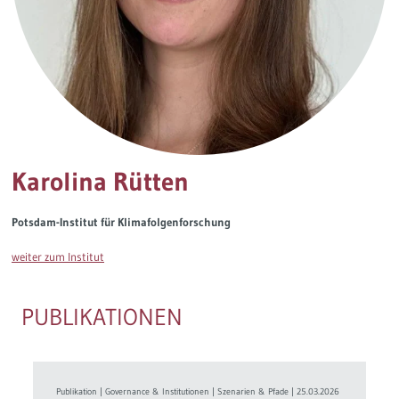
Governance
Soziales Nachhaltigkeitsbarometer
Europa & Green Deal
Themen Übersicht
Karolina Rütten
Potsdam-Institut für Klimafolgenforschung
weiter zum Institut
PUBLIKATIONEN
Publikation
|
Governance & Institutionen
|
Szenarien & Pfade
|
25.03.2026