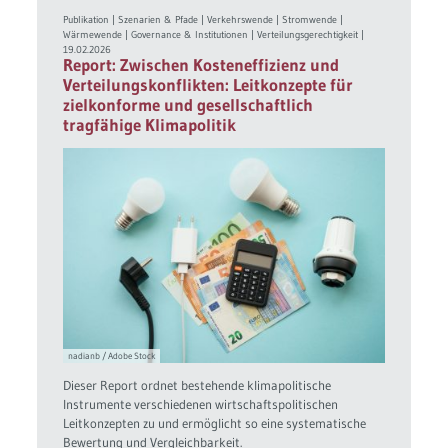
Publikation
|
Szenarien & Pfade
|
Verkehrswende
|
Stromwende
|
Wärmewende
|
Governance & Institutionen
|
Verteilungsgerechtigkeit
|
19.02.2026
Report: Zwischen Kosteneffizienz und
Verteilungskonflikten: Leitkonzepte für
zielkonforme und gesellschaftlich
tragfähige Klimapolitik
nadianb / Adobe Stock
Dieser Report ordnet bestehende klimapolitische
Instrumente verschiedenen wirtschaftspolitischen
Leitkonzepten zu und ermöglicht so eine systematische
Bewertung und Vergleichbarkeit.