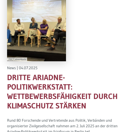
PIK/Celine Koch
News
|
04.07.2025
DRITTE ARIADNE-
POLITIKWERKSTATT:
WETTBEWERBSFÄHIGKEIT DURCH
KLIMASCHUTZ STÄRKEN
Rund 80 Forschende und Vertretende aus Politik, Verbänden und
organisierter Zivilgesellschaft nahmen am 2. Juli 2025 an der dritten
Ariadne-Politikwerkstatt im frizzforum in Berlin teil.