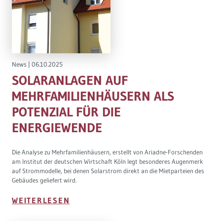
Governance
Soziales Nachhaltigkeitsbarometer
Europa & Green Deal
News
|
06.10.2025
Themen Übersicht
SOLARANLAGEN AUF
MEHRFAMILIENHÄUSERN ALS
POTENZIAL FÜR DIE
ENERGIEWENDE
Die Analyse zu Mehrfamilienhäusern, erstellt von Ariadne-Forschenden
am Institut der deutschen Wirtschaft Köln legt besonderes Augenmerk
auf Strommodelle, bei denen Solarstrom direkt an die Mietparteien des
Gebäudes geliefert wird.
WEITERLESEN