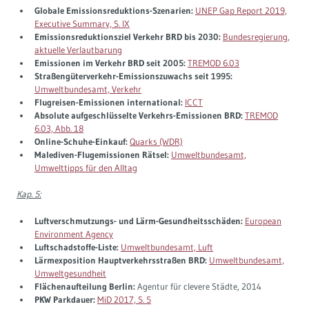
Globale Emissionsreduktions-Szenarien:
UNEP Gap Report 2019,
Executive Summary, S. IX
Emissionsreduktionsziel Verkehr BRD bis 2030:
Bundesregierung,
aktuelle Verlautbarung
Emissionen im Verkehr BRD seit 2005:
TREMOD 6.03
Straßengüterverkehr-Emissionszuwachs seit 1995:
Umweltbundesamt, Verkehr
Flugreisen-Emissionen international:
ICCT
Absolute aufgeschlüsselte Verkehrs-Emissionen BRD:
TREMOD
6.03, Abb. 18
Online-Schuhe-Einkauf:
Quarks (WDR)
Malediven-Flugemissionen Rätsel:
Umweltbundesamt,
Umwelttipps für den Alltag
Kap. 5:
Luftverschmutzungs- und Lärm-Gesundheitsschäden:
European
Environment Agency
Luftschadstoffe-Liste:
Umweltbundesamt, Luft
Lärmexposition Hauptverkehrsstraßen BRD:
Umweltbundesamt,
Umweltgesundheit
Flächenaufteilung Berlin:
Agentur für clevere Städte, 2014
PKW Parkdauer:
MiD 2017, S. 5