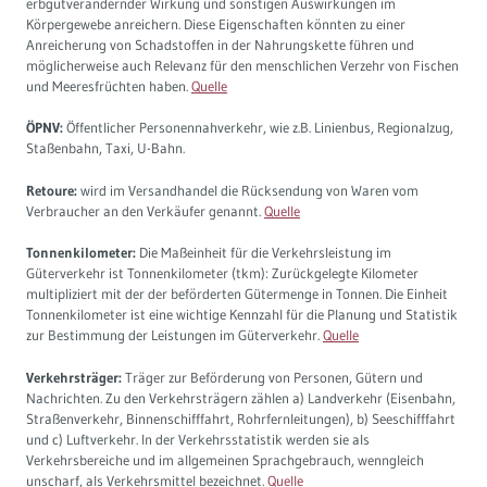
erbgutverändernder Wirkung und sonstigen Auswirkungen im
Körpergewebe anreichern. Diese Eigenschaften könnten zu einer
Anreicherung von Schadstoffen in der Nahrungskette führen und
möglicherweise auch Relevanz für den menschlichen Verzehr von Fischen
und Meeresfrüchten haben.
Quelle
ÖPNV:
Öffentlicher Personennahverkehr, wie z.B. Linienbus, Regionalzug,
Staßenbahn, Taxi, U-Bahn.
Retoure:
wird im Versandhandel die Rücksendung von Waren vom
Verbraucher an den Verkäufer genannt.
Quelle
Tonnenkilometer:
Die Maßeinheit für die Verkehrsleistung im
Güterverkehr ist Tonnenkilometer (tkm): Zurückgelegte Kilometer
multipliziert mit der der beförderten Gütermenge in Tonnen. Die Einheit
Tonnenkilometer ist eine wichtige Kennzahl für die Planung und Statistik
zur Bestimmung der Leistungen im Güterverkehr.
Quelle
Verkehrsträger:
Träger zur Beförderung von Personen, Gütern und
Nachrichten. Zu den Verkehrsträgern zählen a) Landverkehr (Eisenbahn,
Straßenverkehr, Binnenschifffahrt, Rohrfernleitungen), b) Seeschifffahrt
und c) Luftverkehr. In der Verkehrsstatistik werden sie als
Verkehrsbereiche und im allgemeinen Sprachgebrauch, wenngleich
unscharf, als Verkehrsmittel bezeichnet.
Quelle