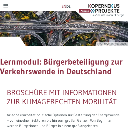
Skip
Ariadne
Kopernikus-
EN
DE
MENU
to
Projekt
content
Szenarien & Pfade
Transformation Tracker
Ariadne-Anspruch
Verkehrswende
NetZero
Bürgerdeliberation
Denys Nevozhai / Unsplash
Stromwende
Szenarienexplorer
Energiewende im Dialog
Lernmodul: Bürgerbeteiligung zur
Wärmewende
Verkehrswendemonitor
Lernprozess
Verkehrswende in Deutschland
Verteilungsgerechtigkeit
D-Ticket Impact Tracker
Journal-Publikationen
BROSCHÜRE MIT INFORMATIONEN
Steuerreform
Politikmix-Explorer
ZUR KLIMAGERECHTEN MOBILITÄT
Industriewende
Lern- und Explorationsmodule
Ariadne erarbeitet politische Optionen zur Gestaltung der Energiewende
– von einzelnen Sektoren bis hin zum großen Ganzen. Von Beginn an
Wasserstoff
Ariadne-Pathfinder
werden Bürgerinnen und Bürger in einem groß angelegten