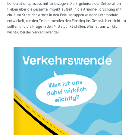
Deliberationsprozess mit einbezogen. Die Ergebnisse der Deliberation
fließen über die gesamte Projektlaufzeit in die Ariadne-Forschung mit
Governance
Soziales Nachhaltigkeitsbarometer
ein. Zum Start der Arbeit in den Fokusgruppen wurden Lernmodule
entwickelt, die den Teilnehmenden den Einstieg ins Gespräch erleichtern
Europa & Green Deal
sollten und die Frage in den Mittelpunkt stellen: Was ist uns wirklich
wichtig bei der Verkehrswende?
Themen Übersicht