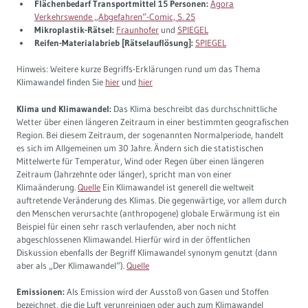
Flächenbedarf Transportmittel 15 Personen:
Agora
Verkehrswende „Abgefahren“-Comic, S. 25
Mikroplastik-Rätsel:
Fraunhofer
und
SPIEGEL
Reifen-Materialabrieb [Rätselauflösung]:
SPIEGEL
Hinweis: Weitere kurze Begriffs-Erklärungen rund um das Thema
Klimawandel finden Sie
hier
und
hier
Klima und Klimawandel:
Das Klima beschreibt das durchschnittliche
Wetter über einen längeren Zeitraum in einer bestimmten geografischen
Region. Bei diesem Zeitraum, der sogenannten Normalperiode, handelt
es sich im Allgemeinen um 30 Jahre. Ändern sich die statistischen
Mittelwerte für Temperatur, Wind oder Regen über einen längeren
Zeitraum (Jahrzehnte oder länger), spricht man von einer
Klimaänderung.
Quelle
Ein Klimawandel ist generell die weltweit
auftretende Veränderung des Klimas. Die gegenwärtige, vor allem durch
den Menschen verursachte (anthropogene) globale Erwärmung ist ein
Beispiel für einen sehr rasch verlaufenden, aber noch nicht
abgeschlossenen Klimawandel. Hierfür wird in der öffentlichen
Diskussion ebenfalls der Begriff Klimawandel synonym genutzt (dann
aber als „Der Klimawandel“).
Quelle
Emissionen:
Als Emission wird der Ausstoß von Gasen und Stoffen
bezeichnet, die die Luft verunreinigen oder auch zum Klimawandel