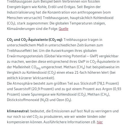
Treibhausgasen zum Beispiel beim Verbrennen von fossilen
Energieträgern wie Kohle, Erdöl und Erdgas. Seit Beginn der
Industrialisierung hat die Konzentration von anthropogenen (vom
Menschen verursacht) Treibhausgasen, hauptsächlich Kohlendioxid
(CO
), stark zugenommen: Die globalen Temperaturen steigen,
2
Klimaänderungen sind die Folge.
Quelle
CO
und CO
-Äquivalente (CO
-eq):
Treibhausgase tragen in
2
2
2
unterschiedlichem Maß in unterschiedlichen Zeiträumen zum
Treibhauseffekt bei. Um die Auswirkungen ihres globalen
Erwärmungspotenzials (Global Warming Potential – GWP) vergleichbar
zu machen, werden diese entsprechend ihres GWP in CO
-Äquivalente in
2
der Maßeinheit CO
umgerechnet. Methan (CH
) hat beispielsweise im
2eg
4
Vergleich zu Kohlendioxid (CO
) einen etwa 21-fach höheren Wert (bei
2
zeitlich kürzerer Wirksamkeit).
Die Atmosphäre besteht zum größten Teil aus Stickstoff (78,1 Prozent)
und Sauerstoff (20,9 Prozent) und zu gut einem Prozent aus Argon (0,93
Prozent) sowie Spurengase wie Kohlendioxid (CO
), Methan (CH
),
2
4
Distickstoffmonoxid (N
O) und Ozon (O
).
2
3
klimaneutral:
bedeutet, die Emissionen auf fast Null zu verringern und
nur noch so viel CO
zu produzieren, wie wir wieder binden oder
2
kompensieren können. Ausführlichere Informationen z.B.
hier