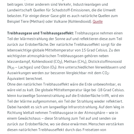
beitragen. Unter anderem sind Verkehr, Industrieanlagen und
Landwirtschaft Quellen für Schadstoff-Emissionen, die die Umwelt
belasten. Für einige dieser Gase gibt es auch natürliche Quellen zum
Beispiel Tiere (Methan) oder Vulkane (Kohlendioxid).
Quelle
Treibhausgase und Treibhausgaseffekt:
Treibhausgase nehmen einen
Teil der Wärmestrahlung der Sonne auf und reflektieren diese zum Teil
zurück zur Erdoberfläche. Der natürliche Treibhauseffekt sorgt für die
lebenswichtige globale Mitteltemperatur von 15 Grad Celsius. Zu den
wichtigsten atmosphärischen Treibhausgasen gehören neben
Wasserdampf, Kohlendioxid (CO
), Methan (CH
), Distickstoffmonoxid
2
4
(N
– Lachgas) und Ozon (O
). Ihre unterschiedlichen Verweildauern und
20
3
Auswirkungen werden zur besseren Vergleichbar mit dem CO
-
2
Äquivalent berechnet.
Ohne den natürlichen Treibhauseffekt wäre die Erde unbewohnbar, es
wäre viel zu kalt. Die globale Mitteltemperatur läge bei -18 Grad Celsius.
Wenn kurzwellige Sonnenstrahlung auf die Erdoberfläche trifft, wird ein
Teil der Wärme aufgenommen, ein Teil der Strahlung wieder reflektiert.
Dabei handelt es sich um langwellige Infrarotstrahlung. Auf dem Weg in
Richtung Weltall nehmen Treibhausgase in der Atmosphäre – wie in
einem Gewächshaus – diese Strahlung zum Teil auf und senden sie
zurück zur Erdoberfläche, wo sie diese erwärmen. Menschen verstärken
diesen natürlichen Treibhauseffekt durch das Freisetzen von