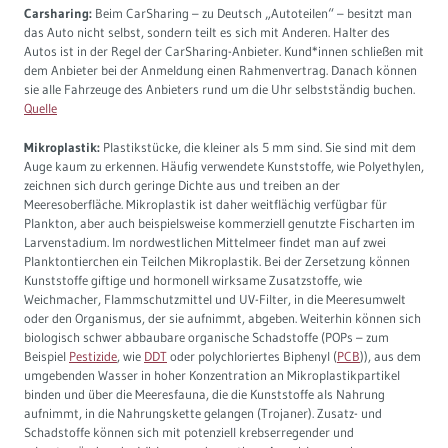
Carsharing:
Beim CarSharing – zu Deutsch „Autoteilen“ – besitzt man
das Auto nicht selbst, sondern teilt es sich mit Anderen. Halter des
Autos ist in der Regel der CarSharing-Anbieter. Kund*innen schließen mit
dem Anbieter bei der Anmeldung einen Rahmenvertrag. Danach können
sie alle Fahrzeuge des Anbieters rund um die Uhr selbstständig buchen.
Quelle
Mikroplastik:
Plastikstücke, die kleiner als 5 mm sind. Sie sind mit dem
Auge kaum zu erkennen. Häufig verwendete Kunststoffe, wie Polyethylen,
zeichnen sich durch geringe Dichte aus und treiben an der
Meeresoberfläche. Mikroplastik ist daher weitflächig verfügbar für
Plankton, aber auch beispielsweise kommerziell genutzte Fischarten im
Larvenstadium. Im nordwestlichen Mittelmeer findet man auf zwei
Planktontierchen ein Teilchen Mikroplastik. Bei der Zersetzung können
Kunststoffe giftige und hormonell wirksame Zusatzstoffe, wie
Weichmacher, Flammschutzmittel und UV-Filter, in die Meeresumwelt
oder den Organismus, der sie aufnimmt, abgeben. Weiterhin können sich
biologisch schwer abbaubare organische Schadstoffe (POPs – zum
Beispiel
Pestizide
, wie
DDT
oder polychloriertes Biphenyl (
PCB
)), aus dem
umgebenden Wasser in hoher Konzentration an Mikroplastikpartikel
binden und über die Meeresfauna, die die Kunststoffe als Nahrung
aufnimmt, in die Nahrungskette gelangen (Trojaner). Zusatz- und
Schadstoffe können sich mit potenziell krebserregender und