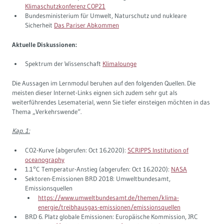
Klimaschutzkonferenz COP21
Bundesministerium für Umwelt, Naturschutz und nukleare
Sicherheit
Das Pariser Abkommen
Aktuelle Diskussionen:
Spektrum der Wissenschaft
Klimalounge
Die Aussagen im Lernmodul beruhen auf den folgenden Quellen. Die
meisten dieser Internet-Links eignen sich zudem sehr gut als
weiterführendes Lesematerial, wenn Sie tiefer einsteigen möchten in das
Thema „Verkehrswende“.
Kap. 1:
CO2-Kurve (abgerufen: Oct 16.2020):
SCRIPPS Institution of
oceanography
1.1°C Temperatur-Anstieg (abgerufen: Oct 16.2020):
NASA
Sektoren-Emissionen BRD 2018: Umweltbundesamt,
Emissionsquellen
https://www.umweltbundesamt.de/themen/klima-
energie/treibhausgas-emissionen/emissionsquellen
BRD 6. Platz globale Emissionen: Europäische Kommission, JRC