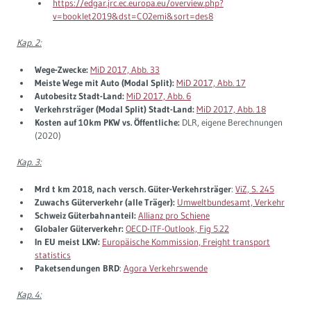
https://edgar.jrc.ec.europa.eu/overview.php?
v=booklet2019&dst=CO2emi&sort=des8
Kap. 2:
Wege-Zwecke:
MiD 2017, Abb. 33
Meiste Wege mit Auto (Modal Split):
MiD 2017, Abb. 17
Autobesitz Stadt-Land:
MiD 2017, Abb. 6
Verkehrsträger (Modal Split) Stadt-Land:
MiD 2017, Abb. 18
Kosten auf 10km PKW vs. Öffentliche:
DLR, eigene Berechnungen
(2020)
Kap. 3:
Mrd t km 2018, nach versch. Güter-Verkehrsträger
:
ViZ, S. 245
Zuwachs Güterverkehr (alle Träger):
Umweltbundesamt, Verkehr
Schweiz Güterbahnanteil:
Allianz pro Schiene
Globaler Güterverkehr:
OECD-ITF-Outlook, Fig 5.22
In EU meist LKW:
Europäische Kommission, Freight transport
statistics
Paketsendungen BRD
:
Agora Verkehrswende
Kap. 4: