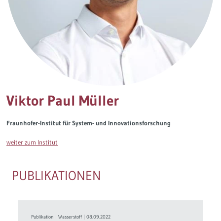
Governance
Soziales Nachhaltigkeitsbarometer
Europa & Green Deal
Themen Übersicht
Viktor Paul Müller
Fraunhofer-Institut für System- und Innovationsforschung
weiter zum Institut
PUBLIKATIONEN
Publikation
|
Wasserstoff
|
08.09.2022