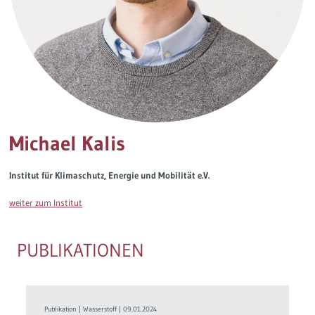
Governance
Soziales Nachhaltigkeitsbarometer
Europa & Green Deal
Themen Übersicht
Michael Kalis
Institut für Klimaschutz, Energie und Mobilität e.V.
weiter zum Institut
PUBLIKATIONEN
Publikation
|
Wasserstoff
|
09.01.2024