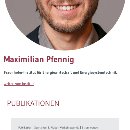
Governance
Soziales Nachhaltigkeitsbarometer
Europa & Green Deal
Themen Übersicht
Maximilian Pfennig
Fraunhofer-Institut für Energiewirtschaft und Energiesystemtechnik
weiter zum Institut
PUBLIKATIONEN
Publikation
|
Szenarien & Pfade
|
Verkehrswende
|
Stromwende
|