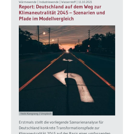
Wärmewende
|
Industriewende
|
Wasserstoff
|
11.10.2021
Report: Deutschland auf dem Weg zur
Klimaneutralität 2045 – Szenarien und
Pfade im Modellvergleich
Yeshi Kangrang / Unsplash
Erstmals stellt die vorliegende Szenarienanalyse für
Deutschland konkrete Transformationspfade zur
Klimaneutralität 2045 auf der Basis eines umfassenden