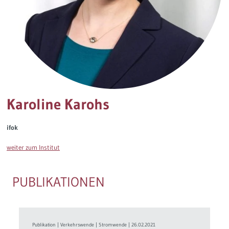
Governance
Soziales Nachhaltigkeitsbarometer
Europa & Green Deal
Themen Übersicht
Karoline Karohs
ifok
weiter zum Institut
PUBLIKATIONEN
Publikation
|
Verkehrswende
|
Stromwende
|
26.02.2021