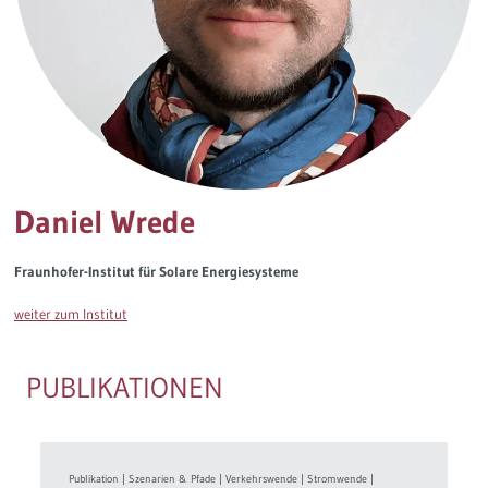
Governance
Soziales Nachhaltigkeitsbarometer
Europa & Green Deal
Themen Übersicht
Daniel Wrede
Fraunhofer-Institut für Solare Energiesysteme
weiter zum Institut
PUBLIKATIONEN
Publikation
|
Szenarien & Pfade
|
Verkehrswende
|
Stromwende
|