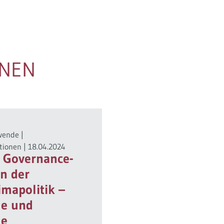
ONEN
wende
|
tionen
|
18.04.2024
 Governance-
in der
imapolitik –
le und
le