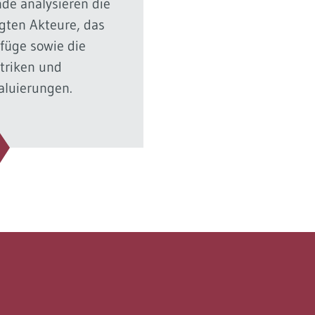
de analysieren die
igten Akteure, das
efüge sowie die
triken und
aluierungen.