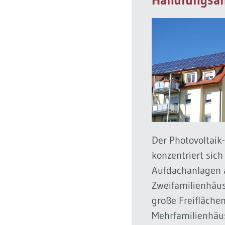
Der Photovoltai
konzentriert sich
Aufdachanlagen a
Zweifamilienhäus
große Freifläche
Mehrfamilienhäu