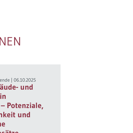
ONEN
ende
|
06.10.2025
bäude- und
in
– Potenziale,
chkeit und
he
sätze