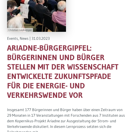
Governance
Soziales Nachhaltigkeitsbarometer
Europa & Green Deal
Christian Laukemper
Events
,
News
|
31.03.2023
Themen Übersicht
ARIADNE-BÜRGERGIPFEL:
BÜRGERINNEN UND BÜRGER
STELLEN MIT DER WISSENSCHAFT
ENTWICKELTE ZUKUNFTSPFADE
FÜR DIE ENERGIE- UND
VERKEHRSWENDE VOR
Insgesamt 177 Bürgerinnen und Bürger haben über einen Zeitraum von
29 Monaten in 17 Veranstaltungen mit Forschenden aus 7 Instituten aus
dem Kopernikus-Projekt Ariadne zur Ausgestaltung der Strom- und
Verkehrswende diskutiert. In diesem Lernprozess setzten sich die
Teilnehmenden mit ...