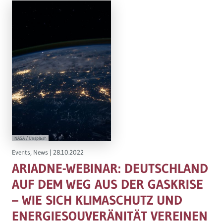
NASA / Unsplash
Events
,
News
|
28.10.2022
ARIADNE-WEBINAR: DEUTSCHLAND
AUF DEM WEG AUS DER GASKRISE
– WIE SICH KLIMASCHUTZ UND
ENERGIESOUVERÄNITÄT VEREINEN